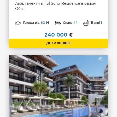
Апартаменти в TSİ Soho Residence в районі
Оба.
Площа від
60
М
Спальні
1
Ванні
1
240 000
€
ДЕТАЛЬНІШЕ