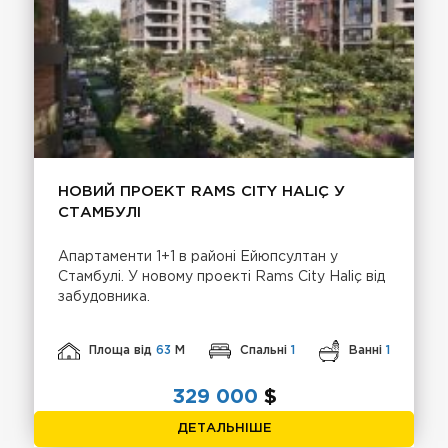
НОВИЙ ПРОЕКТ RAMS CITY HALIÇ У
СТАМБУЛІ
Апартаменти 1+1 в районі Ейюпсултан у
Стамбулі. У новому проекті Rams City Haliç від
забудовника.
Площа від
63
М
Спальні
1
Ванні
1
329 000
$
ДЕТАЛЬНІШЕ