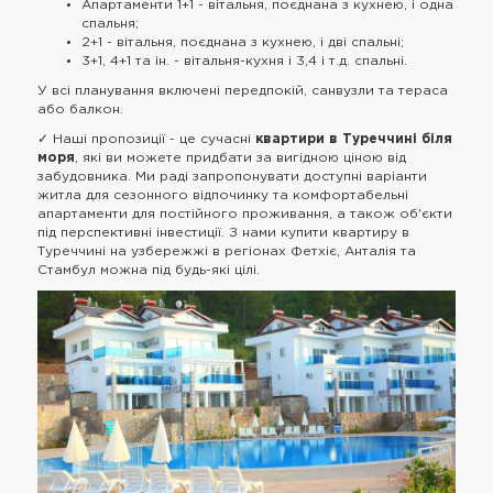
Апартаменти 1+1 - вітальня, поєднана з кухнею, і одна
спальня;
2+1 - вітальня, поєднана з кухнею, і дві спальні;
3+1, 4+1 та ін. - вітальня-кухня і 3,4 і т.д. спальні.
У всі планування включені передпокій, санвузли та тераса
або балкон.
✓ Наші пропозиції - це сучасні
квартири в Туреччині біля
моря
, які ви можете придбати за вигідною ціною від
забудовника. Ми раді запропонувати доступні варіанти
житла для сезонного відпочинку та комфортабельні
апартаменти для постійного проживання, а також об'єкти
під перспективні інвестиції. З нами купити квартиру в
Туреччині на узбережжі в регіонах Фетхіє, Анталія та
Стамбул можна під будь-які цілі.