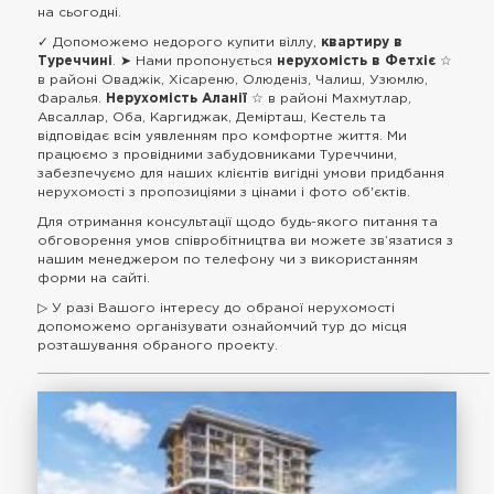
на сьогодні.
✓ Допоможемо недорого купити віллу,
квартиру в
Туреччині
. ➤ Нами пропонується
нерухомість в Фетхіє
☆
в районі Оваджік, Хісареню, Олюденіз, Чалиш, Узюмлю,
Фаралья.
Нерухомість Аланії
☆ в районі Махмутлар,
Авсаллар, Оба, Каргиджак, Демірташ, Кестель та
відповідає всім уявленням про комфортне життя. Ми
працюємо з провідними забудовниками Туреччини,
забезпечуємо для наших клієнтів вигідні умови придбання
нерухомості з пропозиціями з цінами і фото об'єктів.
Для отримання консультації щодо будь-якого питання та
обговорення умов співробітництва ви можете зв’язатися з
нашим менеджером по телефону чи з використанням
форми на сайті.
▷ У разі Вашого інтересу до обраної нерухомості
допоможемо організувати ознайомчий тур до місця
розташування обраного проекту.