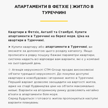
АПАРТАМЕНТИ В ФЕТХІЕ | ЖИТЛО В
ТУРЕЧЧИНІ
Квартири в Фетхіє, Анталії та Стамбулі. Купити
апартаменти в Туреччині на березі моря. Ціна на
квартири в Туреччині.
➤ Купити квартиру або
апартаменти в Туреччині
, ви
зможете за допомогою цього розділу каталогу. Якщо
прописати в рядку пошуку бажані параметри квартири,
система надасть всі відповідні вам варіанти, які є у компанії
на сьогоднішній день.
☆ Агенція нерухомості CTM-Group продає високоякісні
об'єкти турецької нерухомості. До покупки доступні
квартири в новобудовах і вторинне житло в Туреччині.
Перший варіант дозволяє заощадити на вартості житла,
адже на стадії будівництва ціни на об'єкти максимально
низькі. Варіанти на вторинному ринку дозволяють негайно
в'їхати в апартаменти біля моря.
Серед будується і готового житла пропонуються наступні
варіанти планувань: