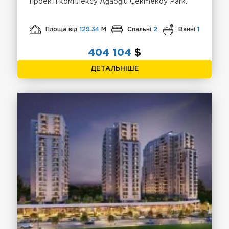
проекті комплексу Ağaoğlu Çekmeköy Park.
Площа від
129.34
М
Спальні
2
Ванні
1
404 104
$
ДЕТАЛЬНІШЕ