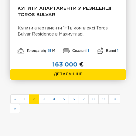
КУПИТИ АПАРТАМЕНТИ У РЕЗИДЕНЦІЇ
TOROS BULVAR
Купити апартаменти 1+1 в комплексі Toros
Bulvar Residence в Махмутларі.
Площа від
51
М
Спальні
1
Ванні
1
163 000
€
ДЕТАЛЬНІШЕ
«
1
2
3
4
5
6
7
8
9
10
»