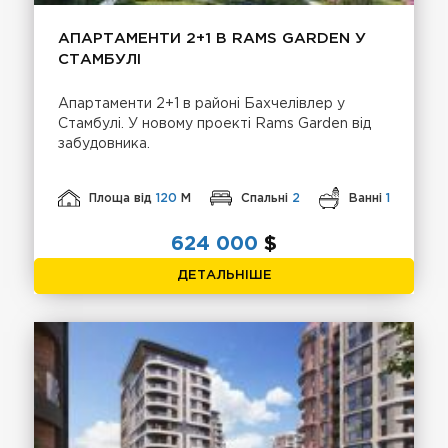
АПАРТАМЕНТИ 2+1 В RAMS GARDEN У
СТАМБУЛІ
Апартаменти 2+1 в районі Бахчелівлер у
Стамбулі. У новому проекті Rams Garden від
забудовника.
Площа від
120
М
Спальні
2
Ванні
1
624 000
$
ДЕТАЛЬНІШЕ