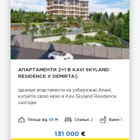
АПАРТАМЕНТИ 2+1 В KAVI SKYLAND
RESIDENCE У DEMIRTAŞ
Ідеальні апартаменти на узбережжі Аланії,
купуйте свою мрію в Kavi Skyland Residence
сьогодні.
Площа від
68
М
Спальні
2
Ванні
1
131 000
€