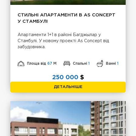
СТИЛЬНІ АПАРТАМЕНТИ В AS CONCEPT
У СТАМБУЛІ
Апартаменти 1+1 в районi Багджылар у
Стамбулі. У новому проекті As Concept від
забудовника.
Площа від
67
М
Спальні
1
Ванні
1
250 000
$
ДЕТАЛЬНІШЕ