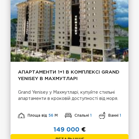
АПАРТАМЕНТИ 1+1 В КОМПЛЕКСІ GRAND
YENISEY В МАХМУТЛАРІ
Grand Yenisey у Махмутларі, купуйте стильні
апартаменти в кроковій доступності від моря.
Площа від
56
М
Спальні
1
Ванні
1
149 000
€