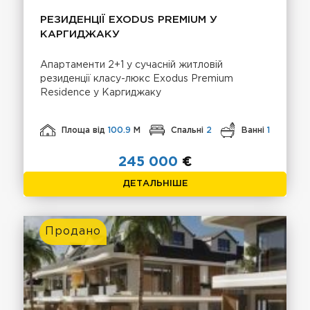
РЕЗИДЕНЦІЇ EXODUS PREMIUM У
КАРГИДЖАКУ
Апартаменти 2+1 у сучасній житловій
резиденції класу-люкс Exodus Premium
Residence у Каргиджаку
Площа від
100.9
М
Спальні
2
Ванні
1
245 000
€
ДЕТАЛЬНІШЕ
Продано