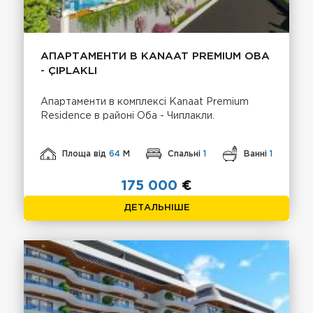
АПАРТАМЕНТИ В KANAAT PREMIUM OBA
- ÇIPLAKLI
Апартаменти в комплексі Kanaat Premium
Residence в районі Оба - Чиплакли.
Площа від
64
М
Спальні
1
Ванні
1
175 000
€
ДЕТАЛЬНІШЕ