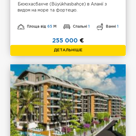
Бююхасбахче (Büyükhasbahçe) в Аланії з
видом на море та фортецю.
Площа від
65
М
Спальні
1
Ванні
1
255 000
€
ДЕТАЛЬНІШЕ