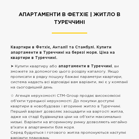
АПАРТАМЕНТИ В ФЕТХІЕ | ЖИТЛО В
ТУРЕЧЧИНІ
Квартири в Фетхіє, Анталії та Стамбулі. Купити
апартаменти в Туреччині на березі моря. Ціна на
квартири в Туреччині.
➤ Купити квартиру або
апартаменти в Туреччині
, ви
зможете за допомогою цього розділу каталогу. Якщо
прописати в рядку пошуку бажані параметри квартири,
система надасть всі відповідні вам варіанти, які є у компанії
на сьогоднішній день.
☆ Агенція нерухомості CTM-Group продає високоякісні
об'єкти турецької нерухомості. До покупки доступні
квартири в новобудовах і вторинне житло в Туреччині.
Перший варіант дозволяє заощадити на вартості житла,
адже на стадії будівництва ціни на об'єкти максимально
низькі. Варіанти на вторинному ринку дозволяють негайно
в'їхати в апартаменти біля моря.
Серед будується і готового житла пропонуються наступні
варіанти планувань: