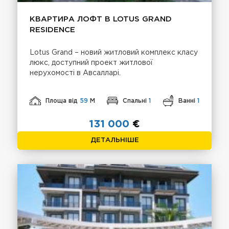
КВАРТИРА ЛОФТ В LOTUS GRAND
RESIDENCE
Lotus Grand – новий житловий комплекс класу
люкс, доступний проект житлової
нерухомості в Авсалларі.
Площа від
59
М
Спальні
1
Ванні
1
131 000
€
ДЕТАЛЬНІШЕ