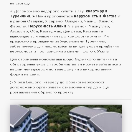
на сьогодні.
✓ Допоможемо недорого купити віллу,
квартиру в
Туреччині
. ➤ Нами пропонується
нерухомість в Фетхіє
☆
в районі Оваджік, Хісареню, Олюденіз, Чалиш, Узюмлю,
Фаралья.
Нерухомість Аланії
☆ в районі Махмутлар,
Авсаллар, Оба, Каргиджак, Демірташ, Кестель та
відповідає всім уявленням про комфортне життя. Ми
працюємо з провідними забудовниками Туреччини,
забезпечуємо для наших клієнтів вигідні умови придбання
нерухомості з пропозиціями з цінами і фото об'єктів.
Для отримання консультації щодо будь-якого питання та
обговорення умов співробітництва ви можете зв’язатися з
нашим менеджером по телефону чи з використанням
форми на сайті.
▷ У разі Вашого інтересу до обраної нерухомості
допоможемо організувати ознайомчий тур до місця
розташування обраного проекту.