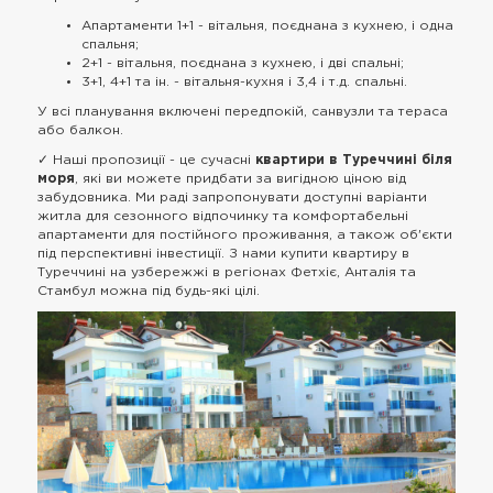
Апартаменти 1+1 - вітальня, поєднана з кухнею, і одна
спальня;
2+1 - вітальня, поєднана з кухнею, і дві спальні;
3+1, 4+1 та ін. - вітальня-кухня і 3,4 і т.д. спальні.
У всі планування включені передпокій, санвузли та тераса
або балкон.
✓ Наші пропозиції - це сучасні
квартири в Туреччині біля
моря
, які ви можете придбати за вигідною ціною від
забудовника. Ми раді запропонувати доступні варіанти
житла для сезонного відпочинку та комфортабельні
апартаменти для постійного проживання, а також об'єкти
під перспективні інвестиції. З нами купити квартиру в
Туреччині на узбережжі в регіонах Фетхіє, Анталія та
Стамбул можна під будь-які цілі.