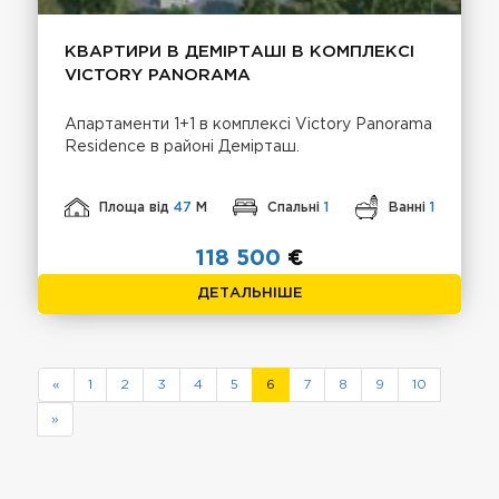
КВАРТИРИ В ДЕМІРТАШІ В КОМПЛЕКСІ
VICTORY PANORAMA
Апартаменти 1+1 в комплексі Victory Panorama
Residence в районі Демірташ.
Площа від
47
М
Спальні
1
Ванні
1
118 500
€
ДЕТАЛЬНІШЕ
«
1
2
3
4
5
6
7
8
9
10
»