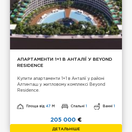
АПАРТАМЕНТИ 1+1 В АНТАЛІЇ У BEYOND
RESIDENCE
Купити апартаменти 1+1 в Анталії у районі
Алтинташ у житловому комплексі Beyond
Residence.
Площа від
47
М
Спальні
1
Ванні
1
205 000
€
ДЕТАЛЬНІШЕ