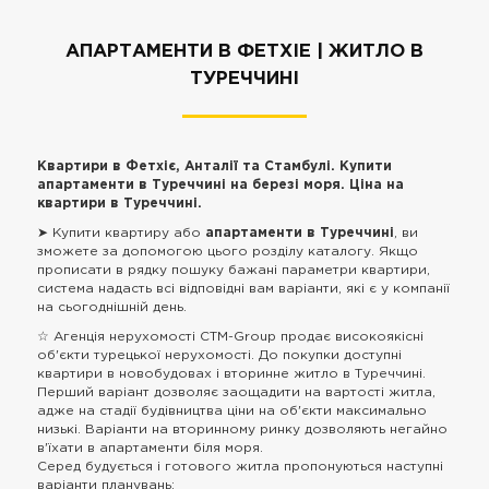
АПАРТАМЕНТИ В ФЕТХІЕ | ЖИТЛО В
ТУРЕЧЧИНІ
Квартири в Фетхіє, Анталії та Стамбулі. Купити
апартаменти в Туреччині на березі моря. Ціна на
квартири в Туреччині.
➤ Купити квартиру або
апартаменти в Туреччині
, ви
зможете за допомогою цього розділу каталогу. Якщо
прописати в рядку пошуку бажані параметри квартири,
система надасть всі відповідні вам варіанти, які є у компанії
на сьогоднішній день.
☆ Агенція нерухомості CTM-Group продає високоякісні
об'єкти турецької нерухомості. До покупки доступні
квартири в новобудовах і вторинне житло в Туреччині.
Перший варіант дозволяє заощадити на вартості житла,
адже на стадії будівництва ціни на об'єкти максимально
низькі. Варіанти на вторинному ринку дозволяють негайно
в'їхати в апартаменти біля моря.
Серед будується і готового житла пропонуються наступні
варіанти планувань: