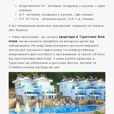
Апартаменти 1+1 - вітальня, поєднана з кухнею, і одна
спальня;
2+1 - вітальня, поєднана з кухнею, і дві спальні;
3+1, 4+1 та ін. - вітальня-кухня і 3,4 і т.д. спальні.
У всі планування включені передпокій, санвузли та тераса
або балкон.
✓ Наші пропозиції - це сучасні
квартири в Туреччині біля
моря
, які ви можете придбати за вигідною ціною від
забудовника. Ми раді запропонувати доступні варіанти
житла для сезонного відпочинку та комфортабельні
апартаменти для постійного проживання, а також об'єкти
під перспективні інвестиції. З нами купити квартиру в
Туреччині на узбережжі в регіонах Фетхіє, Анталія та
Стамбул можна під будь-які цілі.