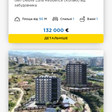
Gen Deluxe Luna Residence (Konakli) від
забудовника.
Площа від
50
М
Спальні
1
Ванні
1
132 000
€
ДЕТАЛЬНІШЕ