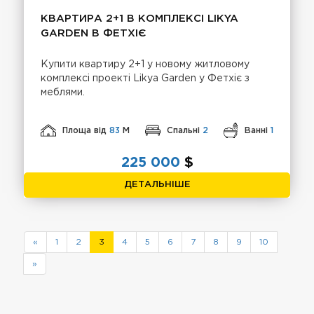
КВАРТИРА 2+1 В КОМПЛЕКСІ LIKYA
GARDEN В ФЕТХІЄ
Купити квартиру 2+1 у новому житловому
комплексі проекті Likya Garden у Фетхіє з
меблями.
Площа від
83
М
Спальні
2
Ванні
1
225 000
$
ДЕТАЛЬНІШЕ
«
1
2
3
4
5
6
7
8
9
10
»