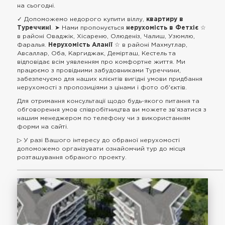
на сьогодні.
✓ Допоможемо недорого купити віллу,
квартиру в
Туреччині
. ➤ Нами пропонується
нерухомість в Фетхіє
☆
в районі Оваджік, Хісареню, Олюденіз, Чалиш, Узюмлю,
Фаралья.
Нерухомість Аланії
☆ в районі Махмутлар,
Авсаллар, Оба, Каргиджак, Демірташ, Кестель та
відповідає всім уявленням про комфортне життя. Ми
працюємо з провідними забудовниками Туреччини,
забезпечуємо для наших клієнтів вигідні умови придбання
нерухомості з пропозиціями з цінами і фото об'єктів.
Для отримання консультації щодо будь-якого питання та
обговорення умов співробітництва ви можете зв’язатися з
нашим менеджером по телефону чи з використанням
форми на сайті.
▷ У разі Вашого інтересу до обраної нерухомості
допоможемо організувати ознайомчий тур до місця
розташування обраного проекту.