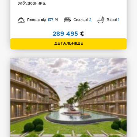
забудовника.
Площа від
137
М
Спальні
2
Ванні
1
289 495
€
ДЕТАЛЬНІШЕ