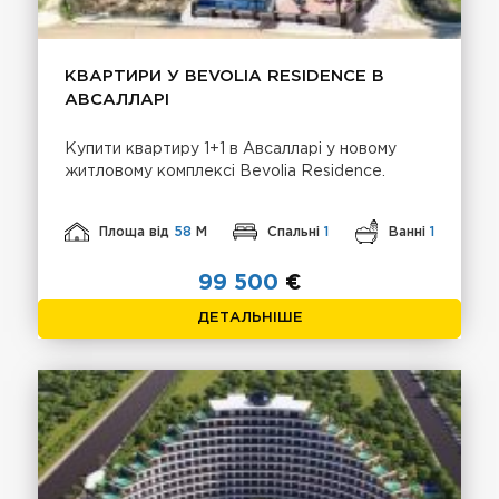
КВАРТИРИ У BEVOLIA RESIDENCE В
АВСАЛЛАРІ
Купити квартиру 1+1 в Авсалларі у новому
житловому комплексі Bevolia Residence.
Площа від
58
М
Спальні
1
Ванні
1
99 500
€
ДЕТАЛЬНІШЕ