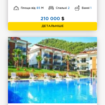
Площа від
85
М
Спальні
2
Ванні
1
210 000
$
ДЕТАЛЬНІШЕ