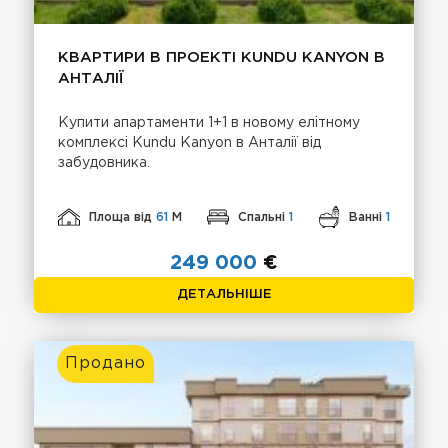
КВАРТИРИ В ПРОЕКТІ KUNDU KANYON В
АНТАЛІЇ
Купити апартаменти 1+1 в новому елітному
комплексі Kundu Kanyon в Анталії від
забудовника.
Площа від
61
М
Спальні
1
Ванні
1
249 000
€
ДЕТАЛЬНІШЕ
Продано