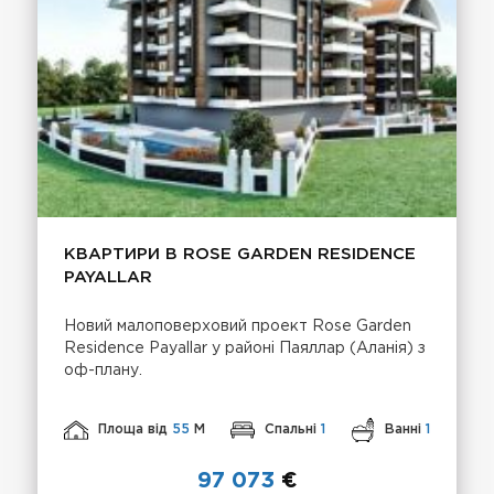
КВАРТИРИ В ROSE GARDEN RESIDENCE
PAYALLAR
Новий малоповерховий проект Rose Garden
Residence Payallar у районі Паяллар (Аланія) з
оф-плану.
Площа від
55
М
Спальні
1
Ванні
1
97 073
€