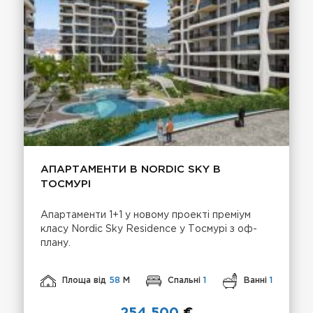
АПАРТАМЕНТИ В NORDIC SKY В
ТОСМУРІ
Апартаменти 1+1 у новому проекті преміум
класу Nordic Sky Residence у Тосмурі з оф-
плану.
Площа від
58
М
Спальні
1
Ванні
1
254 500
€