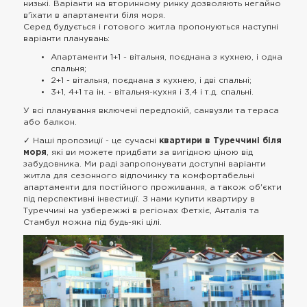
низькі. Варіанти на вторинному ринку дозволяють негайно
в'їхати в апартаменти біля моря.
Серед будується і готового житла пропонуються наступні
варіанти планувань:
Апартаменти 1+1 - вітальня, поєднана з кухнею, і одна
спальня;
2+1 - вітальня, поєднана з кухнею, і дві спальні;
3+1, 4+1 та ін. - вітальня-кухня і 3,4 і т.д. спальні.
У всі планування включені передпокій, санвузли та тераса
або балкон.
✓ Наші пропозиції - це сучасні
квартири в Туреччині біля
моря
, які ви можете придбати за вигідною ціною від
забудовника. Ми раді запропонувати доступні варіанти
житла для сезонного відпочинку та комфортабельні
апартаменти для постійного проживання, а також об'єкти
під перспективні інвестиції. З нами купити квартиру в
Туреччині на узбережжі в регіонах Фетхіє, Анталія та
Стамбул можна під будь-які цілі.