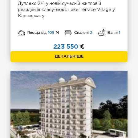
Дуплекс 2+1 у новій сучасній житловій
резиденції класу-люкс Lake Terrace Village у
Каргиджаку.
Площа від
109
М
Спальні
2
Ванні
1
223 550
€
ДЕТАЛЬНІШЕ