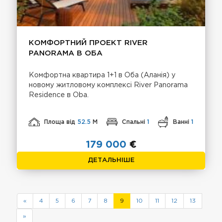
КОМФОРТНИЙ ПРОЕКТ RIVER
PANORAMA В ОБА
Комфортна квартира 1+1 в Оба (Аланія) у
новому житловому комплексі River Panorama
Residence в Oba.
Площа від
52.5
М
Спальні
1
Ванні
1
179 000
€
ДЕТАЛЬНІШЕ
«
4
5
6
7
8
9
10
11
12
13
»