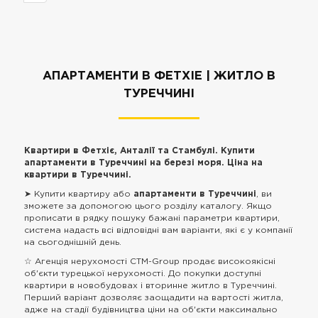
АПАРТАМЕНТИ В ФЕТХІЕ | ЖИТЛО В
ТУРЕЧЧИНІ
Квартири в Фетхіє, Анталії та Стамбулі. Купити
апартаменти в Туреччині на березі моря. Ціна на
квартири в Туреччині.
➤ Купити квартиру або
апартаменти в Туреччині
, ви
зможете за допомогою цього розділу каталогу. Якщо
прописати в рядку пошуку бажані параметри квартири,
система надасть всі відповідні вам варіанти, які є у компанії
на сьогоднішній день.
☆ Агенція нерухомості CTM-Group продає високоякісні
об'єкти турецької нерухомості. До покупки доступні
квартири в новобудовах і вторинне житло в Туреччині.
Перший варіант дозволяє заощадити на вартості житла,
адже на стадії будівництва ціни на об'єкти максимально