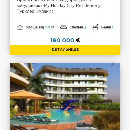
забудовника My Holiday City Residence у
Турклері (Аланія).
Площа від
90
М
Спальні
2
Ванні
1
180 000
€
ДЕТАЛЬНІШЕ