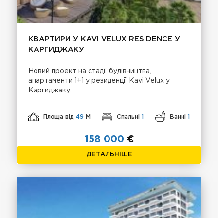
КВАРТИРИ У KAVI VELUX RESIDENCE У
КАРГИДЖАКУ
Новий проект на стадії будівництва,
апартаменти 1+1 у резиденції Kavi Velux у
Каргиджаку.
Площа від
49
М
Спальні
1
Ванні
1
158 000
€
ДЕТАЛЬНІШЕ