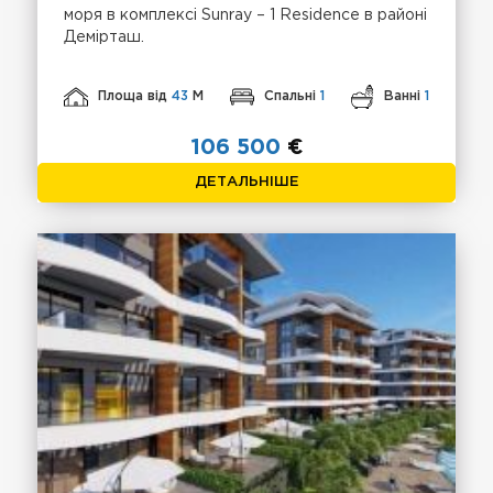
моря в комплексі Sunray – 1 Residence в районі
Демірташ.
Площа від
43
М
Спальні
1
Ванні
1
106 500
€
ДЕТАЛЬНІШЕ