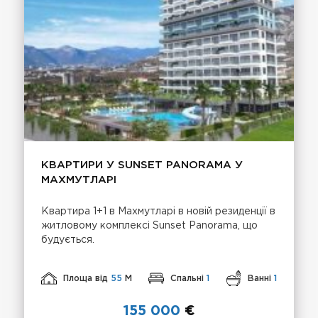
КВАРТИРИ У SUNSET PANORAMA У
МАХМУТЛАРІ
Квартира 1+1 в Махмутларі в новій резиденції в
житловому комплексі Sunset Panorama, що
будується.
Площа від
55
М
Спальні
1
Ванні
1
155 000
€