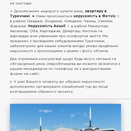
на сьогодні.
✓ Допоможемо недорого купити віллу,
квартиру в
Туреччині
. ➤ Нами пропонується
нерухомість в Фетхіє
☆
в районі Оваджік, Хісареню, Олюденіз, Чалиш, Узюмлю,
Фаралья.
Нерухомість Аланії
☆ в районі Махмутлар,
Авсаллар, Оба, Каргиджак, Демірташ, Кестель та
відповідає всім уявленням про комфортне життя. Ми
працюємо з провідними забудовниками Туреччини,
забезпечуємо для наших клієнтів вигідні умови придбання
нерухомості з пропозиціями з цінами і фото об'єктів.
Для отримання консультації щодо будь-якого питання та
обговорення умов співробітництва ви можете зв’язатися з
нашим менеджером по телефону чи з використанням
форми на сайті.
▷ У разі Вашого інтересу до обраної нерухомості
допоможемо організувати ознайомчий тур до місця
розташування обраного проекту.