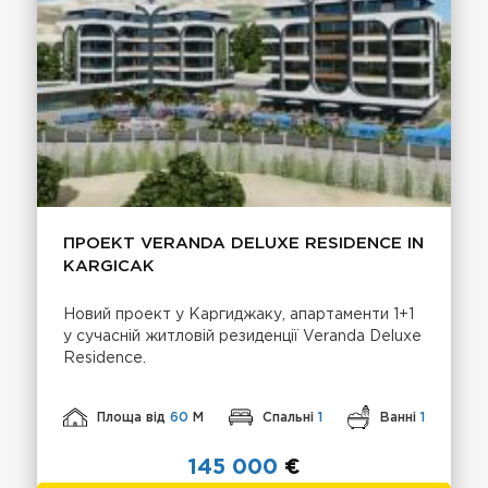
ПРОЕКТ VERANDA DELUXE RESIDENCE IN
KARGICAK
Новий проект у Каргиджаку, апартаменти 1+1
у сучасній житловій резиденції Veranda Deluxe
Residence.
Площа від
60
М
Спальні
1
Ванні
1
145 000
€