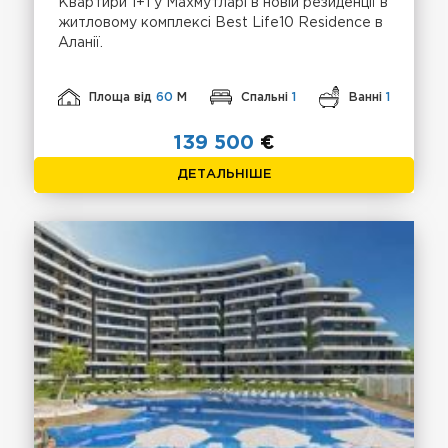
Квартири 1+1 у Махмутларі в новій резиденції в
житловому комплексі Best Life10 Residence в
Аланії.
Площа від
60
М
Спальні
1
Ванні
1
139 500
€
ДЕТАЛЬНІШЕ