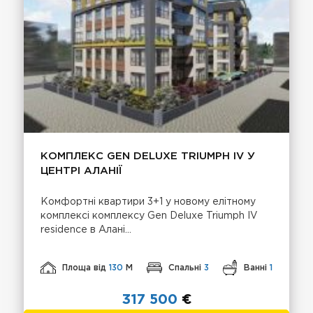
КОМПЛЕКС GEN DELUXE TRIUMPH IV У
ЦЕНТРІ АЛАНІЇ
Комфортні квартири 3+1 у новому елітному
комплексі комплексу Gen Deluxe Triumph IV
residence в Алані...
Площа від
130
М
Спальні
3
Ванні
1
317 500
€