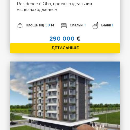
Residence в Oba, проект з ідеальним
місцезнаходженням.
Площа від
59
М
Спальні
1
Ванні
1
290 000
€
ДЕТАЛЬНІШЕ