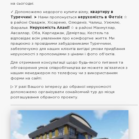
на сьогодні.
✓ Допоможемо недорого купити віллу,
квартиру в
Туреччині
. ➤ Нами пропонується
нерухомість в Фетхіє
☆
в районі Оваджік, Хісареню, Олюденіз, Чалиш, Узюмлю,
Фаралья.
Нерухомість Аланії
☆ в районі Махмутлар,
Авсаллар, Оба, Каргиджак, Демірташ, Кестель та
відповідає всім уявленням про комфортне життя. Ми
працюємо з провідними забудовниками Туреччини,
забезпечуємо для наших клієнтів вигідні умови придбання
нерухомості з пропозиціями з цінами і фото об'єктів.
Для отримання консультації щодо будь-якого питання та
обговорення умов співробітництва ви можете зв’язатися з
нашим менеджером по телефону чи з використанням
форми на сайті.
▷ У разі Вашого інтересу до обраної нерухомості
допоможемо організувати ознайомчий тур до місця
розташування обраного проекту.