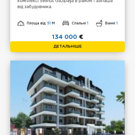
комплексі Selinus Gazipaşa в районі Газіпаша
від забудовника.
Площа від
51
М
Спальні
1
Ванні
1
134 000
€
ДЕТАЛЬНІШЕ