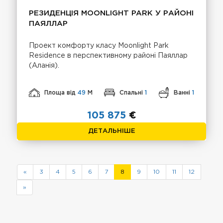
РЕЗИДЕНЦІЯ MOONLIGHT PARK У РАЙОНІ
ПАЯЛЛАР
Проект комфорту класу Moonlight Park
Residence в перспективному районі Паяллар
(Аланія).
Площа від
49
М
Спальні
1
Ванні
1
105 875
€
ДЕТАЛЬНІШЕ
«
3
4
5
6
7
8
9
10
11
12
»