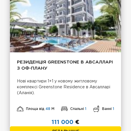
РЕЗИДЕНЦІЯ GREENSTONE В АВСАЛЛАРІ
З ОФ-ПЛАНУ
Нові квартири 1+1 у новому житловому
комплексі Greenstone Residence в Авсалларі
(Аланія).
Площа від
48
М
Спальні
1
Ванні
1
111 000
€