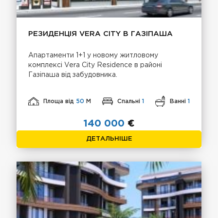
РЕЗИДЕНЦІЯ VERA CITY В ГАЗІПАША
Апартаменти 1+1 у новому житловому
комплексі Vera City Residence в районі
Газіпаша від забудовника.
Площа від
50
М
Спальні
1
Ванні
1
140 000
€
ДЕТАЛЬНІШЕ