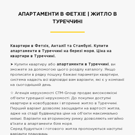
АПАРТАМЕНТИ В ФЕТХІЕ | ЖИТЛО В
ТУРЕЧЧИНІ
Квартири в Фетхіє, Анталії та Стамбулі. Купити
апартаменти в Туреччині на березі моря. Ціна на
квартири в Туреччині.
➤ Купити квартиру або
апартаменти в Туреччині
, ви
зможете за допомогою цього розділу каталогу. Якщо
прописати в рядку пошуку бажані параметри квартири,
система надасть всі відповідні вам варіанти, які є у компанії
на сьогоднішній день.
☆ Агенція нерухомості CTM-Group продає високоякісні
об'єкти турецької нерухомості. До покупки доступні
квартири в новобудовах і вторинне житло в Туреччині.
Перший варіант дозволяє заощадити на вартості житла,
адже на стадії будівництва ціни на об'єкти максимально
низькі. Варіанти на вторинному ринку дозволяють негайно
в'їхати в апартаменти біля моря.
Серед будується і готового житла пропонуються наступні
варіанти планувань: