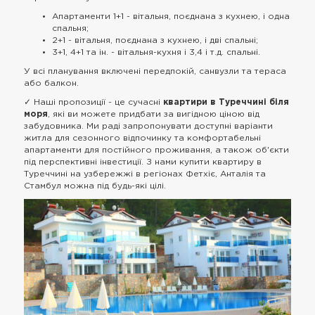
Апартаменти 1+1 - вітальня, поєднана з кухнею, і одна
спальня;
2+1 - вітальня, поєднана з кухнею, і дві спальні;
3+1, 4+1 та ін. - вітальня-кухня і 3,4 і т.д. спальні.
У всі планування включені передпокій, санвузли та тераса
або балкон.
✓ Наші пропозиції - це сучасні
квартири в Туреччині біля
моря
, які ви можете придбати за вигідною ціною від
забудовника. Ми раді запропонувати доступні варіанти
житла для сезонного відпочинку та комфортабельні
апартаменти для постійного проживання, а також об'єкти
під перспективні інвестиції. З нами купити квартиру в
Туреччині на узбережжі в регіонах Фетхіє, Анталія та
Стамбул можна під будь-які цілі.