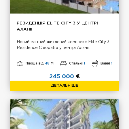
РЕЗИДЕНЦІЯ ELITE CITY 3 У ЦЕНТРІ
АЛАНІЇ
Новий елітний житловий комплекс Elite City 3
Residence Cleopatra у центрі Аланії.
Площа від
48
М
Спальні
1
Ванні
1
245 000
€
ДЕТАЛЬНІШЕ