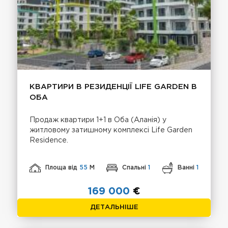
КВАРТИРИ В РЕЗИДЕНЦІЇ LIFE GARDEN В
ОБА
Продаж квартири 1+1 в Оба (Аланія) у
житловому затишному комплексі Life Garden
Residence.
Площа від
55
М
Спальні
1
Ванні
1
169 000
€
ДЕТАЛЬНІШЕ