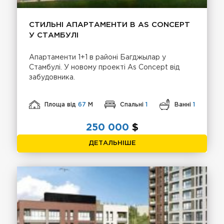
СТИЛЬНІ АПАРТАМЕНТИ В AS CONCEPT
У СТАМБУЛІ
Апартаменти 1+1 в районi Багджылар у
Стамбулі. У новому проекті As Concept від
забудовника.
Площа від
67
М
Спальні
1
Ванні
1
250 000
$
ДЕТАЛЬНІШЕ