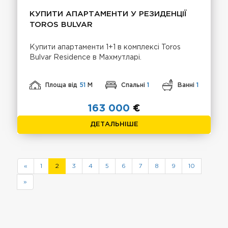
КУПИТИ АПАРТАМЕНТИ У РЕЗИДЕНЦІЇ
TOROS BULVAR
Купити апартаменти 1+1 в комплексі Toros
Bulvar Residence в Махмутларі.
Площа від
51
М
Спальні
1
Ванні
1
163 000
€
ДЕТАЛЬНІШЕ
«
1
2
3
4
5
6
7
8
9
10
»