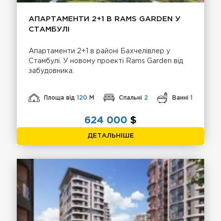
АПАРТАМЕНТИ 2+1 В RAMS GARDEN У
СТАМБУЛІ
Апартаменти 2+1 в районі Бахчелівлер у
Стамбулі. У новому проекті Rams Garden від
забудовника.
Площа від
120
М
Спальні
2
Ванні
1
624 000
$
ДЕТАЛЬНІШЕ