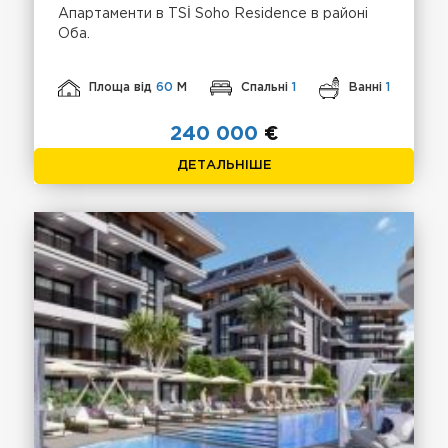
Апартаменти в TSİ Soho Residence в районі
Оба.
Площа від
60
М
Спальні
1
Ванні
1
240 000
€
ДЕТАЛЬНІШЕ