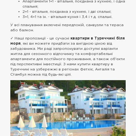
Апартаменти 1+1 - вітальня, поєднана з кухнею, і одна
спальня;
2+1 - вітальня, поєднана з кухнею, і дві спальні;
3+1, 4+1 та ін. - вітальня-кухня і 3,4 і т.д. спальні.
У всі планування включені передпокій, санвузли та тераса
або балкон.
✓ Наші пропозиції - це сучасні
квартири в Туреччині біля
моря
, які ви можете придбати за вигідною ціною від
забудовника. Ми раді запропонувати доступні варіанти
житла для сезонного відпочинку та комфортабельні
апартаменти для постійного проживання, а також об'єкти
під перспективні інвестиції. З нами купити квартиру в
Туреччині на узбережжі в регіонах Фетхіє, Анталія та
Стамбул можна під будь-які цілі.