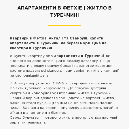
АПАРТАМЕНТИ В ФЕТХІЕ | ЖИТЛО В
ТУРЕЧЧИНІ
Квартири в Фетхіє, Анталії та Стамбулі. Купити
апартаменти в Туреччині на березі моря. Ціна на
квартири в Туреччині.
➤ Купити квартиру або
апартаменти в Туреччині
, ви
зможете за допомогою цього розділу каталогу. Якщо
прописати в рядку пошуку бажані параметри квартири,
система надасть всі відповідні вам варіанти, які є у компанії
на сьогоднішній день.
☆ Агенція нерухомості CTM-Group продає високоякісні
об'єкти турецької нерухомості. До покупки доступні
квартири в новобудовах і вторинне житло в Туреччині.
Перший варіант дозволяє заощадити на вартості житла,
адже на стадії будівництва ціни на об'єкти максимально
низькі. Варіанти на вторинному ринку дозволяють негайно
в'їхати в апартаменти біля моря.
Серед будується і готового житла пропонуються наступні
варіанти планувань: