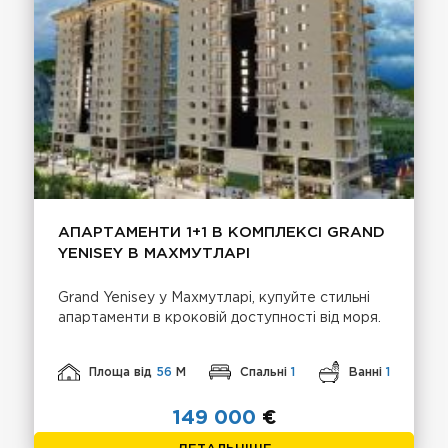
АПАРТАМЕНТИ 1+1 В КОМПЛЕКСІ GRAND
YENISEY В МАХМУТЛАРІ
Grand Yenisey у Махмутларі, купуйте стильні
апартаменти в кроковій доступності від моря.
Площа від
56
М
Спальні
1
Ванні
1
149 000
€