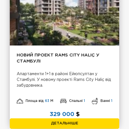
НОВИЙ ПРОЕКТ RAMS CITY HALIÇ У
СТАМБУЛІ
Апартаменти 1+1 в районі Ейюпсултан у
Стамбулі. У новому проекті Rams City Haliç від
забудовника.
Площа від
63
М
Спальні
1
Ванні
1
329 000
$
ДЕТАЛЬНІШЕ