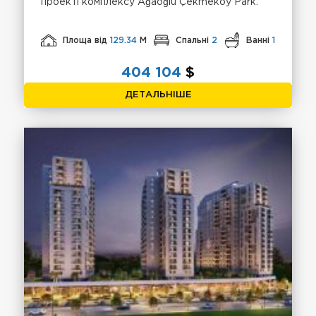
проекті комплексу Ağaoğlu Çekmeköy Park.
Площа від
129.34
М
Спальні
2
Ванні
1
404 104
$
ДЕТАЛЬНІШЕ