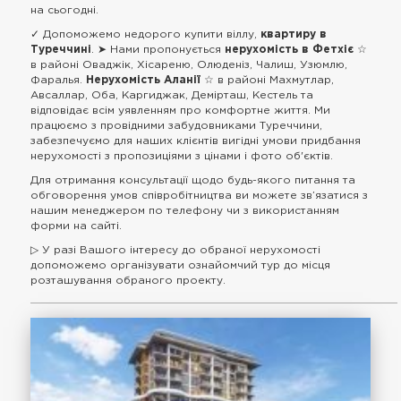
на сьогодні.
✓ Допоможемо недорого купити віллу,
квартиру в
Туреччині
. ➤ Нами пропонується
нерухомість в Фетхіє
☆
в районі Оваджік, Хісареню, Олюденіз, Чалиш, Узюмлю,
Фаралья.
Нерухомість Аланії
☆ в районі Махмутлар,
Авсаллар, Оба, Каргиджак, Демірташ, Кестель та
відповідає всім уявленням про комфортне життя. Ми
працюємо з провідними забудовниками Туреччини,
забезпечуємо для наших клієнтів вигідні умови придбання
нерухомості з пропозиціями з цінами і фото об'єктів.
Для отримання консультації щодо будь-якого питання та
обговорення умов співробітництва ви можете зв’язатися з
нашим менеджером по телефону чи з використанням
форми на сайті.
▷ У разі Вашого інтересу до обраної нерухомості
допоможемо організувати ознайомчий тур до місця
розташування обраного проекту.