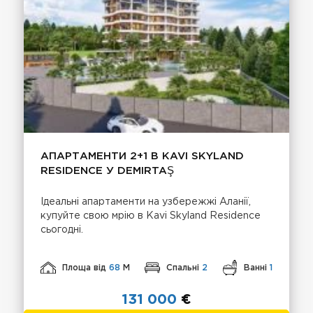
АПАРТАМЕНТИ 2+1 В KAVI SKYLAND
RESIDENCE У DEMIRTAŞ
Ідеальні апартаменти на узбережжі Аланії,
купуйте свою мрію в Kavi Skyland Residence
сьогодні.
Площа від
68
М
Спальні
2
Ванні
1
131 000
€