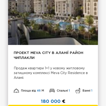
ПРОЕКТ MEVA CITY В АЛАНІЇ РАЙОН
ЧИПЛАКЛИ
Продаж квартири 1+1 у новому житловому
затишному комплексі Meva City Residence в
Аланіі.
Площа від
46
М
Спальні
1
Ванні
1
180 000
€