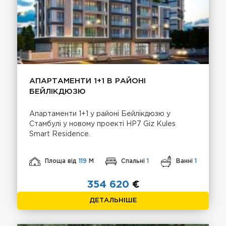
АПАРТАМЕНТИ 1+1 В РАЙОНІ
БЕЙЛІКДЮЗЮ
Апартаменти 1+1 у районі Бейлікдюзю у
Стамбулі у новому проекті HP7 Giz Kules
Smart Residence.
Площа від
119
М
Спальні
1
Ванні
1
354 620
€
ДЕТАЛЬНІШЕ