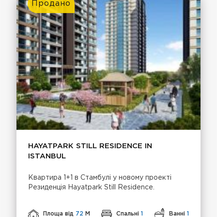
Продано
HAYATPARK STILL RESIDENCE IN
ISTANBUL
Квартира 1+1 в Стамбулі у новому проекті
Резиденція Hayatpark Still Residence.
Площа від
72
М
Спальні
1
Ванні
1