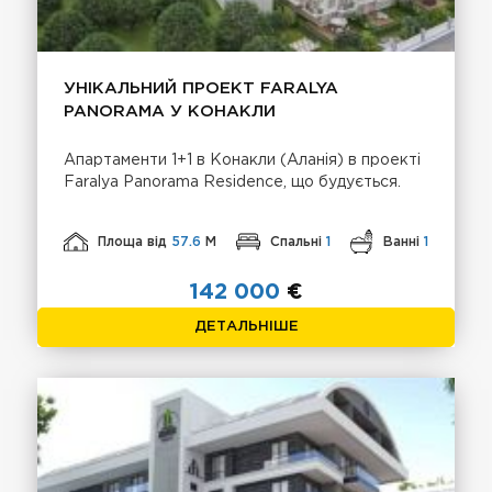
УНІКАЛЬНИЙ ПРОЕКТ FARALYA
PANORAMA У КОНАКЛИ
Апартаменти 1+1 в Конакли (Аланія) в проекті
Faralya Panorama Residence, що будується.
Площа від
57.6
М
Спальні
1
Ванні
1
142 000
€
ДЕТАЛЬНІШЕ