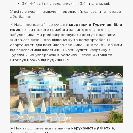
3+1, 4+1 та ін. - вітальня-кухня і 3,4 і т.д. спальні.
У всі планування включені передпокій, санвузли та тераса
або балкон.
✓ Наші пропозиції - це сучасні
квартири в Туреччині біля
моря
, які ви можете придбати за вигідною ціною від
забудовника. Ми раді запропонувати доступні варіанти
житла для сезонного відпочинку та комфортабельні
апартаменти для постійного проживання, а також об'єкти
під перспективні інвестиції. З нами купити квартиру в
Туреччині на узбережжі в регіонах Фетхіє, Анталія та
Стамбул можна під будь-які цілі.
➤ Нами пропонується первинна
нерухомість у Фетхіе,