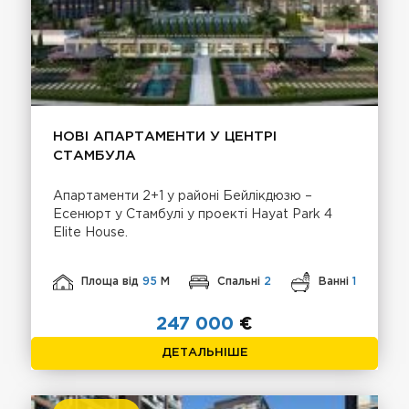
НОВІ АПАРТАМЕНТИ У ЦЕНТРІ
СТАМБУЛА
Апартаменти 2+1 у районі Бейлікдюзю –
Есенюрт у Стамбулі у проекті Hayat Park 4
Elite House.
Площа від
95
М
Спальні
2
Ванні
1
247 000
€
ДЕТАЛЬНІШЕ