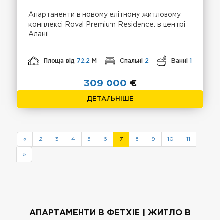
Апартаменти в новому елітному житловому
комплексі Royal Premium Residence, в центрі
Аланії.
Площа від
72.2
М
Спальні
2
Ванні
1
309 000
€
ДЕТАЛЬНІШЕ
«
2
3
4
5
6
7
8
9
10
11
»
АПАРТАМЕНТИ В ФЕТХІЕ | ЖИТЛО В