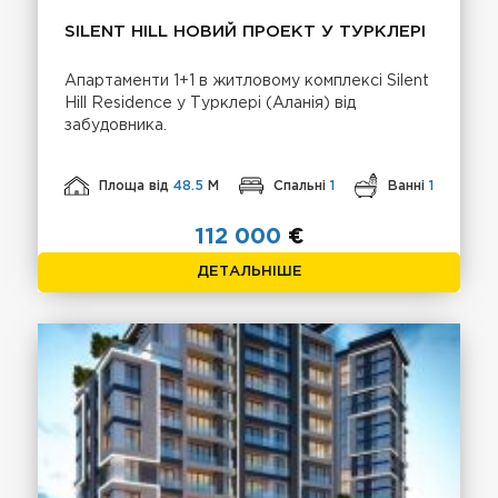
SILENT HILL НОВИЙ ПРОЕКТ У ТУРКЛЕРІ
Апартаменти 1+1 в житловому комплексі Silent
Hill Residence у Турклері (Аланія) від
забудовника.
Площа від
48.5
М
Спальні
1
Ванні
1
112 000
€
ДЕТАЛЬНІШЕ