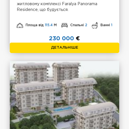
житловому комплексі Faralya Panorama
Residence, що будується.
Площа від
115.4
М
Спальні
2
Ванні
1
230 000
€
ДЕТАЛЬНІШЕ