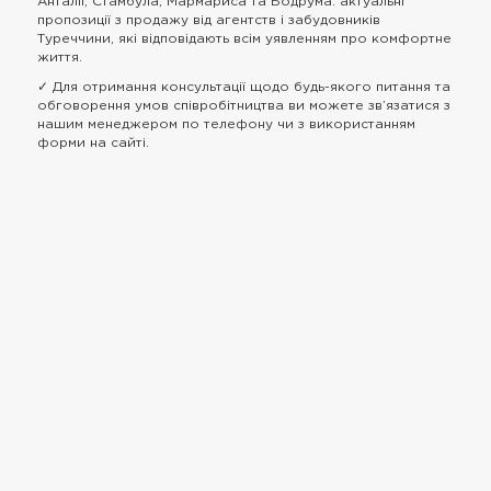
Анталіі, Стамбула, Мармариса та Бодрума: актуальні
пропозиції з продажу від агентств і забудовників
Туреччини, які відповідають всім уявленням про комфортне
життя.
✓ Для отримання консультації щодо будь-якого питання та
обговорення умов співробітництва ви можете зв’язатися з
нашим менеджером по телефону чи з використанням
форми на сайті.