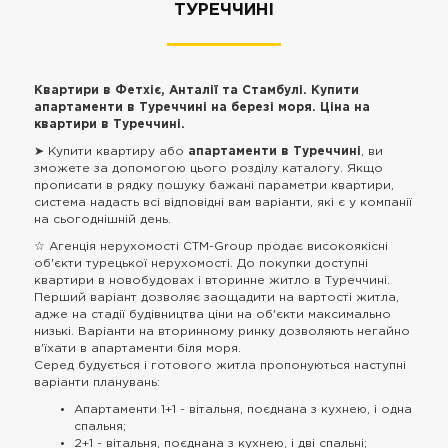
ТУРЕЧЧИНІ
Квартири в Фетхіє, Анталії та Стамбулі. Купити
апартаменти в Туреччині на березі моря. Ціна на
квартири в Туреччині.
➤ Купити квартиру або
апартаменти в Туреччині
, ви
зможете за допомогою цього розділу каталогу. Якщо
прописати в рядку пошуку бажані параметри квартири,
система надасть всі відповідні вам варіанти, які є у компанії
на сьогоднішній день.
☆ Агенція нерухомості CTM-Group продає високоякісні
об'єкти турецької нерухомості. До покупки доступні
квартири в новобудовах і вторинне житло в Туреччині.
Перший варіант дозволяє заощадити на вартості житла,
адже на стадії будівництва ціни на об'єкти максимально
низькі. Варіанти на вторинному ринку дозволяють негайно
в'їхати в апартаменти біля моря.
Серед будується і готового житла пропонуються наступні
варіанти планувань:
Апартаменти 1+1 - вітальня, поєднана з кухнею, і одна
спальня;
2+1 - вітальня, поєднана з кухнею, і дві спальні;