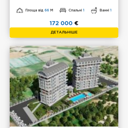
Площа від
66
М
Спальні
1
Ванні
1
172 000
€
ДЕТАЛЬНІШЕ