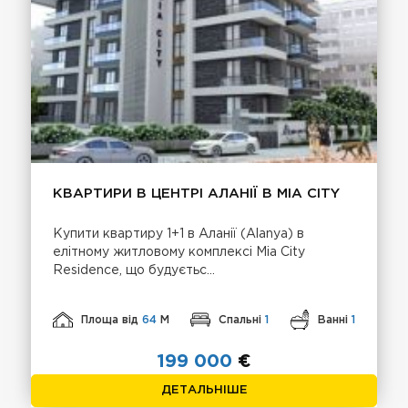
КВАРТИРИ В ЦЕНТРІ АЛАНІЇ В MIA CITY
Купити квартиру 1+1 в Аланії (Alanya) в
елітному житловому комплексі Mia City
Residence, що будуєтьс...
Площа від
64
М
Спальні
1
Ванні
1
199 000
€
ДЕТАЛЬНІШЕ