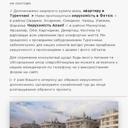
на сьогодні.
✓ Допоможемо недорого купити віллу,
квартиру в
Туреччині
. ➤ Нами пропонується
нерухомість в Фетхіє
☆
в районі Оваджік, Хісареню, Олюденіз, Чалиш, Узюмлю,
Фаралья.
Нерухомість Аланії
☆ в районі Махмутлар,
Авсаллар, Оба, Каргиджак, Демірташ, Кестель та
відповідає всім уявленням про комфортне життя. Ми
працюємо з провідними забудовниками Туреччини,
забезпечуємо для наших клієнтів вигідні умови придбання
нерухомості з пропозиціями з цінами і фото об'єктів.
Для отримання консультації щодо будь-якого питання та
обговорення умов співробітництва ви можете зв’язатися з
нашим менеджером по телефону чи з використанням
форми на сайті.
▷ У разі Вашого інтересу до обраної нерухомості
допоможемо організувати ознайомчий тур до місця
розташування обраного проекту.