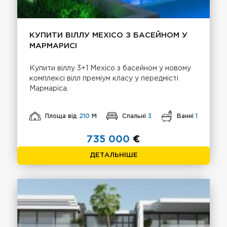
КУПИТИ ВІЛЛУ MEXICO З БАСЕЙНОМ У
МАРМАРИСІ
Купити віллу 3+1 Mexico з басейном у новому
комплексі вілл преміум класу у передмісті
Мармаріса.
Площа від
210
М
Спальні
3
Ванні
1
735 000
€
ДЕТАЛЬНІШЕ