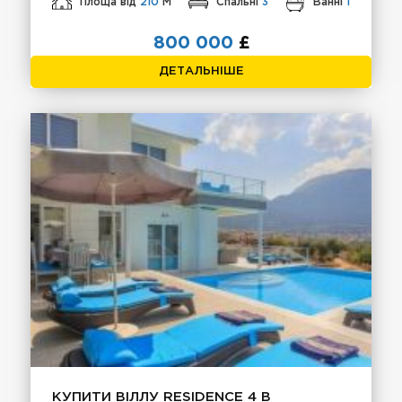
Площа від
210
М
Спальні
3
Ванні
1
800 000
£
ДЕТАЛЬНІШЕ
КУПИТИ ВІЛЛУ RESIDENCE 4 В