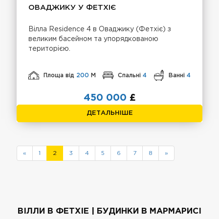
ОВАДЖИКУ У ФЕТХІЄ
Вілла Residence 4 в Оваджику (Фетхіє) з
великим басейном та упорядкованою
територією.
Площа від
200
М
Спальні
4
Ванні
4
450 000
£
ДЕТАЛЬНІШЕ
«
1
2
3
4
5
6
7
8
»
ВІЛЛИ В ФЕТХІЕ | БУДИНКИ В МАРМАРИСІ