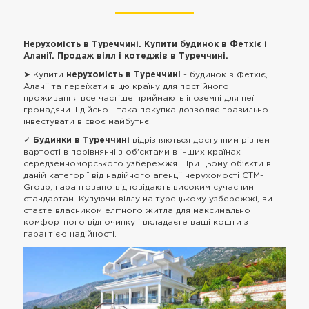
Нерухомість в Туреччині. Купити будинок в Фетхіє і
Аланії. Продаж вілл і котеджів в Туреччині.
➤ Купити
нерухомість в Туреччині
- будинок в Фетхіє,
Аланіі та переїхати в цю країну для постійного
проживання все частіше приймають іноземні для неї
громадяни. І дійсно - така покупка дозволяє правильно
інвестувати в своє майбутнє.
✓
Будинки в Туреччині
відрізняються доступним рівнем
вартості в порівнянні з об'єктами в інших країнах
середземноморського узбережжя. При цьому об'єкти в
даній категорії від надійного агенціі
нерухомості CTM-
Group, гарантовано відповідають високим сучасним
стандартам. Купуючи віллу на турецькому узбережжі, ви
стаєте власником елітного житла для максимально
комфортного відпочинку і вкладаєте ваші кошти з
гарантією надійності.