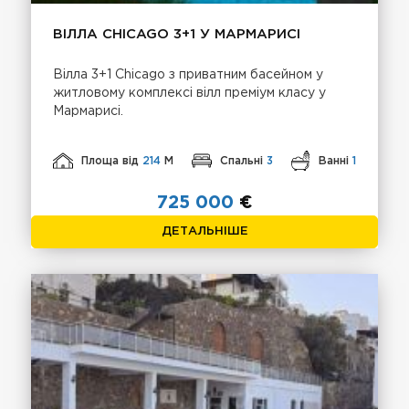
ВІЛЛА CHICAGO 3+1 У МАРМАРИСІ
Вілла 3+1 Chicago з приватним басейном у
житловому комплексі вілл преміум класу у
Мармарисі.
Площа від
214
М
Спальні
3
Ванні
1
725 000
€
ДЕТАЛЬНІШЕ