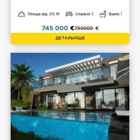
Площа від
216
М
Спальні
3
Ванні
1
745 000
€
750000
€
ДЕТАЛЬНІШЕ