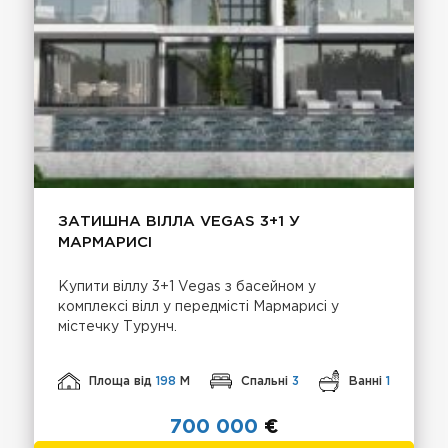
ЗАТИШНА ВІЛЛА VEGAS 3+1 У
МАРМАРИСІ
Купити віллу 3+1 Vegas з басейном у
комплексі вілл у передмісті Мармарисі у
містечку Турунч.
Площа від
198
М
Спальні
3
Ванні
1
700 000
€