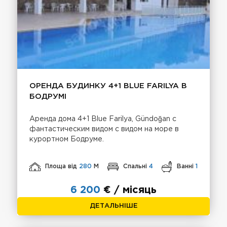
ОРЕНДА БУДИНКУ 4+1 BLUE FARILYA В
БОДРУМІ
Аренда дома 4+1 Blue Farilya, Gündoğan с
фантастическим видом с видом на море в
курортном Бодруме.
Площа від
280
М
Спальні
4
Ванні
1
6 200
€ / місяць
ДЕТАЛЬНІШЕ