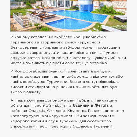
У нашому каталозі ви знайдете кращі варіанти з
первинного та вторинного ринку нерухомості.
Безпосередня співпраця із забудовниками і продавцями
дозволяє запропонувати нашим клієнтам вигідні умови
покупки житла. Кожен об’єкт з каталогу – унікальний, а ви
маєте можливість підібрати саме те, що потрібно.
✓ Комфортабельні будинки і вілли стануть вигідним
капіталовкладенням, гарним вибором для відпочинку або
навіть переїзду до Туреччини. Все житло тут відповідає
високим стандартам, а рішення можна знайти для будь-
якого бюджету.
➤ Наша компанія допоможе вам підібрати найкращий
об’єкт для інвестицій - вілли та
будинки в Фетхіє
в
районах Оваджік, Олюденіз, Хісароню, Гечек з широкого
каталогу турецької нерухомості і Ви завжди можете
недорого купити віллу в Туреччині для особистого
використання, або інвестицій в будинок в Туреччині.