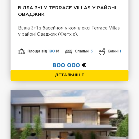
ВІЛЛА 3+1 У TERRACE VILLAS У РАЙОНІ
ОВАДЖИК
Вілла 3+1 з басейном у комплексі Terrace Villas
у районі Оваджик (Фетхіє).
Площа від
180
М
Спальні
3
Ванні
1
800 000
€
ДЕТАЛЬНІШЕ