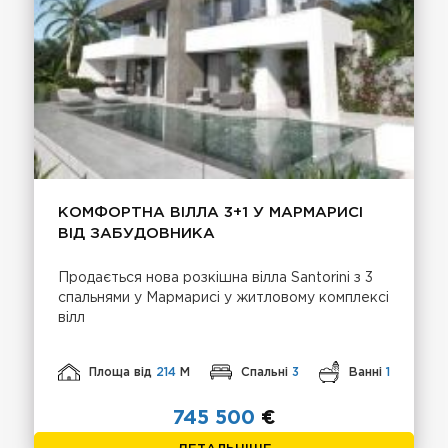
КОМФОРТНА ВІЛЛА 3+1 У МАРМАРИСІ
ВІД ЗАБУДОВНИКА
Продається нова розкішна вілла Santorini з 3
спальнями у Мармарисі у житловому комплексі
вілл
Площа від
214
М
Спальні
3
Ванні
1
745 500
€