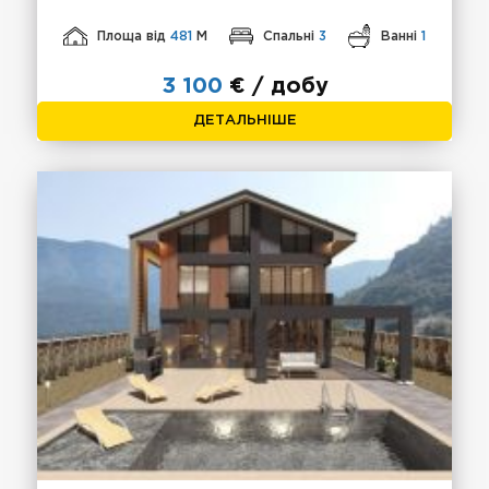
Площа від
481
М
Спальні
3
Ванні
1
3 100
€ / добу
ДЕТАЛЬНІШЕ