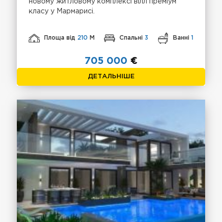
новому житловому комплексі вілл преміум
класу у Мармарисі.
Площа від
210
М
Спальні
3
Ванні
1
705 000
€
ДЕТАЛЬНІШЕ