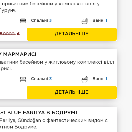
 з приватним басейном у комплексі вілл у
Турунч.
Спальні
3
Ванні
1
ДЕТАЛЬНІШЕ
750000
€
 У МАРМАРИСІ
риватним басейном у житловому комплексі вілл
рисі.
Спальні
3
Ванні
1
ДЕТАЛЬНІШЕ
1 BLUE FARILYA В БОДРУМІ
Farilya, Gündoğan с фантастическим видом с
ртном Бодруме.