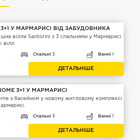
3+1 У МАРМАРИСІ ВІД ЗАБУДОВНИКА
шна вілла Santorini з 3 спальнями у Мармарисі
і вілл
Спальні
3
Ванні
1
ДЕТАЛЬНІШЕ
ROME 3+1 У МАРМАРИСІ
Rome з басейном у новому житловому комплексі
Мармарисі.
Спальні
3
Ванні
1
ДЕТАЛЬНІШЕ