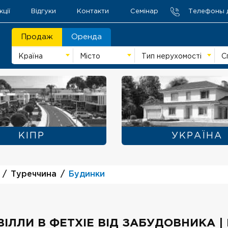
кції
Відгуки
Контакти
Семінар
Телефоны 
Продаж
Оренда
Країна
Місто
Тип нерухомості
С
KIПР
УКРАЇНА
Туреччина
Будинки
ВІЛЛИ В ФЕТХІЕ ВІД ЗАБУДОВНИКА |