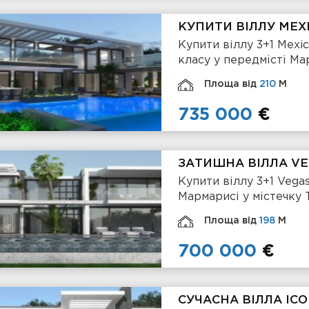
КУПИТИ ВІЛЛУ MEX
Купити віллу 3+1 Mexi
класу у передмісті Ма
Площа від
210
М
735 000
€
ЗАТИШНА ВІЛЛА VE
Купити віллу 3+1 Vegas
Мармарисі у містечку 
Площа від
198
М
700 000
€
СУЧАСНА ВІЛЛА ICO