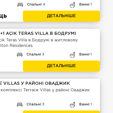
Спальні
4
Ванні
1
яць
ДЕТАЛЬНІШЕ
1 AÇIK TERAS VILLA В БОДРУМІ
ik Teras Villa в Бодрумі в житловому
lton Residences.
Спальні
3
Ванні
1
ДЕТАЛЬНІШЕ
CE VILLAS У РАЙОНІ ОВАДЖИК
 комплексі Terrace Villas у районі Оваджик
Спальні
3
Ванні
1