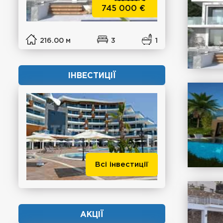
745 000
€
216.00 м
3
1
ІНВЕСТИЦІЇ
Всі інвестиції
АКЦІЇ