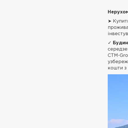
Нерухом
➤ Купи
проживан
інвестув
✓
Будин
середзем
CTM-Gro
узбереж
кошти з 