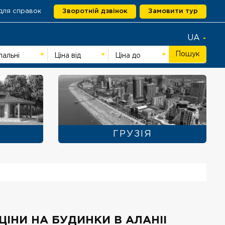
для справок
Зворотній дзвінок
Замовити тур
UA
Пошук
пальні
Ціна від
Ціна до
ГРУЗІЯ
 ЦІНИ НА БУДИНКИ В АЛАНІІ