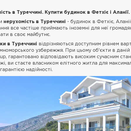
ість в Туреччині. Купити будинок в Фетхіє і Аланії.
ти
нерухомість в Туреччині
- будинок в Фетхіє, Алані
ня все частіше приймають іноземні для неї громадян
ати в своє майбутнє.
ки в Туреччині
відрізняються доступним рівнем варто
номорського узбережжя. При цьому об'єкти в даній к
up, гарантовано відповідають високим сучасним стан
жі, ви стаєте власником елітного житла для максима
гарантією надійності.