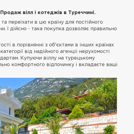
 Продаж вілл і котеджів в Туреччині.
і та переїхати в цю країну для постійного
и. І дійсно - така покупка дозволяє правильно
сті в порівнянні з об'єктами в інших країнах
атегорії від надійного агенціі
нерухомості
дартам. Купуючи віллу на турецькому
льно комфортного відпочинку і вкладаєте ваші