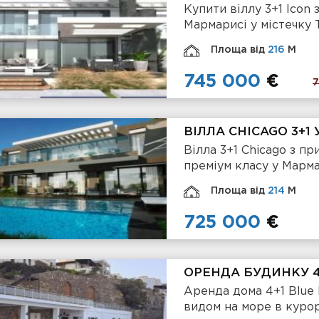
Купити віллу 3+1 Icon
Мармарисі у містечку 
Площа від
216
М
745 000
€
ВІЛЛА CHICAGO 3+1
Вілла 3+1 Chicago з п
преміум класу у Марма
Площа від
214
М
725 000
€
ОРЕНДА БУДИНКУ 4+
Аренда дома 4+1 Blue 
видом на море в куро