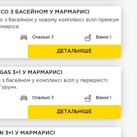
ICO З БАСЕЙНОМ У МАРМАРИСІ
co з басейном у новому комплексі вілл преміум
рмаріса.
Спальні
3
Ванні
1
ДЕТАЛЬНІШЕ
GAS 3+1 У МАРМАРИСІ
 з басейном у комплексі вілл у передмісті
Турунч.
Спальні
3
Ванні
1
ДЕТАЛЬНІШЕ
N 3+1 У МАРМАРИСІ