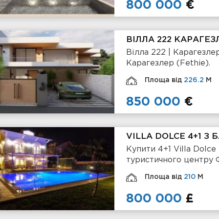
800 000
€
ВІЛЛА 222 КАРАГЕЗ
Вілла 222 | Карагезле
Карагезлер (Fethie).
Площа від
226.2
М
850 000
€
VILLA DOLCE 4+1 
Купити 4+1 Villa Dolc
туристичного центру 
Площа від
210
М
800 000
£