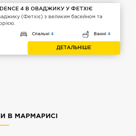
IDENCE 4 В ОВАДЖИКУ У ФЕТХІЄ
ваджику (Фетхіє) з великим басейном та
орією.
Спальні
4
Ванні
4
ДЕТАЛЬНІШЕ
КИ В МАРМАРИСІ