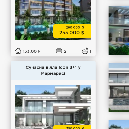
260 000
$
255 000
$
153.00 м
2
1
Сучасна вілла Icon 3+1 у
Мармарисі
750 000
€