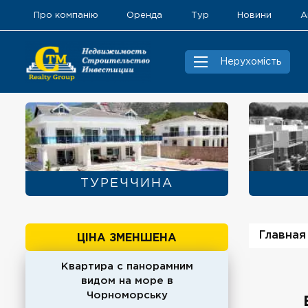
Про компанію
Оренда
Тур
Новини
А
Нерухомість
ТУРЕЧЧИНА
Главная
ЦІНА ЗМЕНШЕНА
Квартира с панорамним
видом на море в
Чорноморську