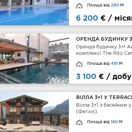
Площа від
280
М
6 200
€ / міс
ОРЕНДА БУДИНКУ 3+
Оренда будинку 3+1 Aç
комплексі The Ritz-Car
Площа від
481
М
3 100
€ / добу
ВІЛЛА 3+1 У TERRA
Вілла 3+1 з басейном у
(Фетхіє).
Площа від
180
М