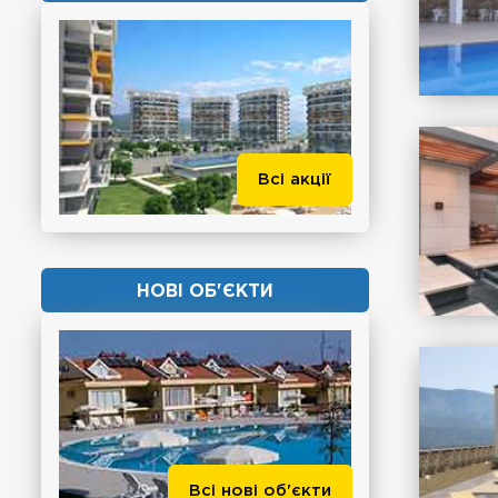
Всі акції
НОВІ ОБ'ЄКТИ
Всі нові об'єкти