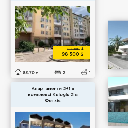
110 000
$
98 500
$
83.70 м
2
1
Апартаменти 2+1 в
комплексі Keloglu 2 в
Фетхіє