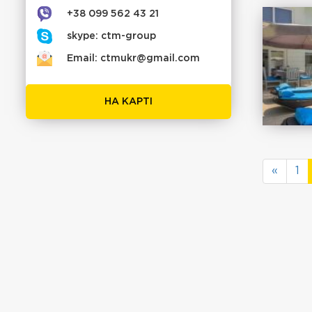
+38 099 562 43 21
skype: ctm-group
Email: ctmukr@gmail.com
НА КАРТІ
«
1