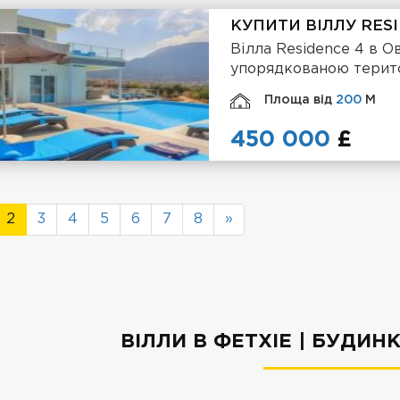
КУПИТИ ВІЛЛУ RES
Вілла Residence 4 в О
упорядкованою терит
Площа від
200
М
450 000
£
2
3
4
5
6
7
8
»
ВІЛЛИ В ФЕТХІЕ | БУДИН