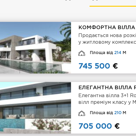
КОМФОРТНА ВІЛЛА 
Продається нова розкі
у житловому комплекс
Площа від
214
М
745 500
€
ЕЛЕГАНТНА ВІЛЛА 
Елегантна вілла 3+1 
вілл преміум класу у 
Площа від
210
М
705 000
€