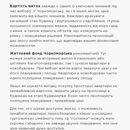
Вартість житла
завжди є одним із ключових чинників під
час вибору. У Чорноморську, як і в інших містах, ціна
залежить від кількох чинників. Важливо врахувати
загальний стан будинку і внутрішнього оздоблення, ступінь
зношеності інженерних мереж, віддаленість від моря і вид
з вікна, а також кількість об'єктів, що конкурують на
ринку, і планувальні рішення. Різноманітність пропозицій
дає змогу знайти житло, що відповідає вашим фінансовим
можливостям.
Житловий фонд Чорноморська
різноманітний. Тут
можна знайти як вторинне житло в панельних або
цегляних багатоповерхівках, так і сучасні квартири в
новобудовах. При виборі житла варто звернути увагу на
його планування і площу. Квартири в новобудовах часто
мають поліпшене планування і велику площу.
Якщо ви шукаєте вигідну покупку просторої квартири за
привабливою вартістю, зверніть увагу на пропозиції в
будинках на етапі будівництва. Вони часто пропонують
поліпшене планування і привабливі ціни.
Для тих, хто шукає доступне житло, є можливість
придбати квартири, переобладнані з кімнат у колишніх
гуртожитках сімейного типу. Ці "гостинки" можуть мати
скромні габарити і не завжди зручне планування, але їхня
ціна зазвичай дуже доступна.