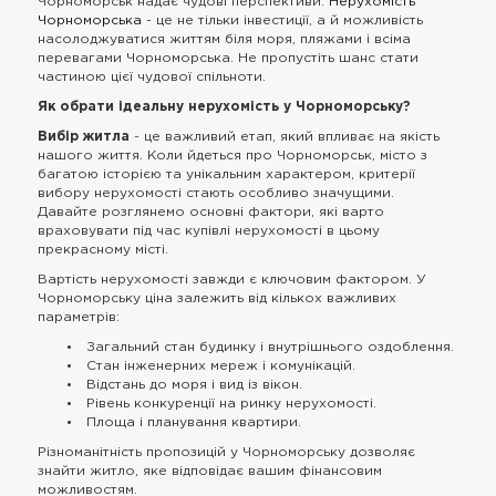
Чорноморськ надає чудові перспективи.
Нерухомість
Чорноморська
- це не тільки інвестиції, а й можливість
насолоджуватися життям біля моря, пляжами і всіма
перевагами Чорноморська. Не пропустіть шанс стати
частиною цієї чудової спільноти.
Як обрати ідеальну нерухомість у Чорноморську?
Вибір житла
- це важливий етап, який впливає на якість
нашого життя. Коли йдеться про Чорноморськ, місто з
багатою історією та унікальним характером, критерії
вибору нерухомості стають особливо значущими.
Давайте розглянемо основні фактори, які варто
враховувати під час купівлі нерухомості в цьому
прекрасному місті.
Вартість нерухомості завжди є ключовим фактором. У
Чорноморську ціна залежить від кількох важливих
параметрів:
Загальний стан будинку і внутрішнього оздоблення.
Стан інженерних мереж і комунікацій.
Відстань до моря і вид із вікон.
Рівень конкуренції на ринку нерухомості.
Площа і планування квартири.
Різноманітність пропозицій у Чорноморську дозволяє
знайти житло, яке відповідає вашим фінансовим
можливостям.