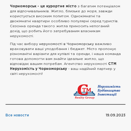
Чорноморськ - це курортне місто
з багатим потенціалом
для відпочивальників. Житло, близьке до моря, завжди
користується високим попитом. Однокімнатні та
двокімнатні квартири особливо популярні серед туристів.
Сезонна оренда такого житла приносить непоганий
дохід, що робить його затребуваним власникам
нерухомості.
Під час вибору
нерухомості в Чорноморську
важливо
враховувати ваші уподобання і бюджет. Місто пропонує
різноманітні варіанти для купівлі та оренди, і наша команда
готова допомогти вам знайти ідеальне житло, що
відповідає вашим потребам. Агентство нерухомості
CTM
Нерухомість у Чорноморську
- ваш надійний партнер у
світі нерухомості!
Все новости
19.09.2023