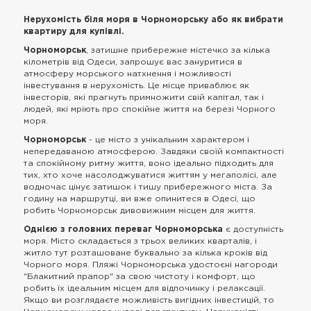
Нерухомість біля моря в Чорноморську або як вибрати
квартиру для купівлі.
Чорноморськ
, затишне прибережне містечко за кілька
кілометрів від Одеси, запрошує вас зануритися в
атмосферу морського натхнення і можливості
інвестування в нерухомість. Це місце приваблює як
інвесторів, які прагнуть примножити свій капітал, так і
людей, які мріють про спокійне життя на березі Чорного
моря.
Чорноморськ
- це місто з унікальним характером і
непередаваною атмосферою. Завдяки своїй компактності
та спокійному ритму життя, воно ідеально підходить для
тих, хто хоче насолоджуватися життям у мегаполісі, але
водночас цінує затишок і тишу прибережного міста. За
годину на маршрутці, ви вже опинитеся в Одесі, що
робить Чорноморськ дивовижним місцем для життя.
Однією з головних переваг Чорноморська
є доступність
моря. Місто складається з трьох великих кварталів, і
житло тут розташоване буквально за кілька кроків від
Чорного моря. Пляжі Чорноморська удостоєні нагороди
"Блакитний прапор" за свою чистоту і комфорт, що
робить їх ідеальним місцем для відпочинку і релаксації.
Якщо ви розглядаєте можливість вигідних інвестицій, то