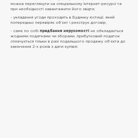
можна переглянути на спеціальному Інтернет-ресурсі та
при необхідності завантажити його звідти;
- укладення угоди проходить в Будинку юстиції, який
попередньо перевіряє об’єкт і реєструє договір;
- саме по собі
придбання нерухомості
не обкладається
жодними податками чи зборами, прибутковий податок
сплачується тільки в разі подальшого продажу об’єкта до
закінчення 2-х років з дати купівлі.