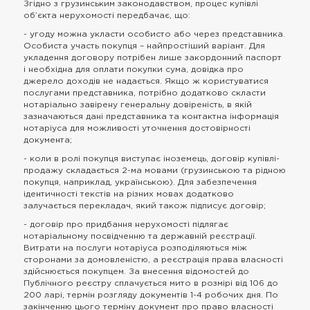
Згідно з грузинським законодавством, процес купівлі
об’єкта нерухомості передбачає, що:
- угоду можна укласти особисто або через представника.
Особиста участь покупця – найпростіший варіант. Для
укладення договору потрібен лише закордонний паспорт
і необхідна для оплати покупки сума, довідка про
джерело доходів не надається. Якщо ж користуватися
послугами представника, потрібно додатково скласти
нотаріально завірену генеральну довіреність, в якій
зазначаються дані представника та контактна інформація
нотаріуса для можливості уточнення достовірності
документа;
- коли в ролі покупця виступає іноземець, договір купівлі-
продажу складається 2-ма мовами (грузинською та рідною
покупця, наприклад, українською). Для забезпечення
ідентичності текстів на різних мовах додатково
залучається перекладач, який також підписує договір;
- договір про придбання нерухомості підлягає
нотаріальному посвідченню та державній реєстрації.
Витрати на послуги нотаріуса розподіляються між
сторонами за домовленістю, а реєстрація права власності
здійснюється покупцем. За внесення відомостей до
Публічного реєстру сплачується мито в розмірі від 106 до
200 ларі, термін розгляду документів 1-4 робочих дня. По
закінченню цього терміну документ про право власності