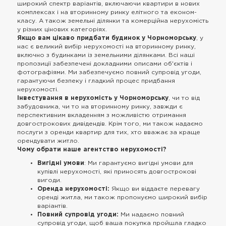
широкий спектр варіантів, включаючи квартири в нових
комплексах і на вторинному ринку елітного та економ-
класу. А також земельні ділянки та комерційна нерухомість
у різних цінових категоріях.
Якщо вам цікаво придбати будинок у Чорноморську
, у
нас є великий вибір нерухомості на вторинному ринку,
включно з будинками із земельними ділянками. Всі наші
пропозиції забезпечені докладними описами об'єктів і
фотографіями. Ми забезпечуємо повний супровід угоди,
гарантуючи безпеку і гладкий процес придбання
нерухомості.
Інвестування в нерухомість у Чорноморську
, чи то від
забудовника, чи то на вторинному ринку, завжди є
перспективним вкладенням з можливістю отримання
довгострокових дивідендів. Крім того, ми також надаємо
послуги з оренди квартир для тих, хто вважає за краще
орендувати житло.
Чому обрати наше агентство нерухомості?
Вигідні умови
: Ми гарантуємо вигідні умови для
купівлі нерухомості, які приносять довгострокові
вигоди.
Оренда нерухомості:
Якщо ви віддаєте перевагу
оренді житла, ми також пропонуємо широкий вибір
варіантів.
Повний супровід угоди:
Ми надаємо повний
супровід угоди, щоб ваша покупка пройшла гладко