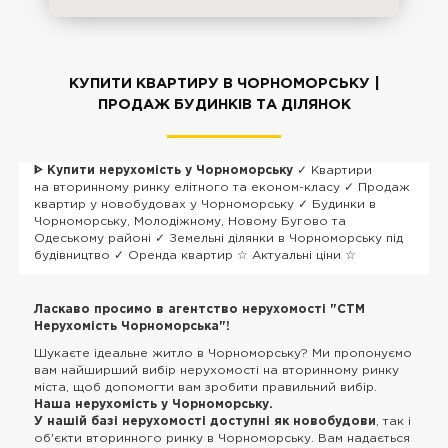
КУПИТИ КВАРТИРУ В ЧОРНОМОРСЬКУ |
ПРОДАЖ БУДИНКІВ ТА ДІЛЯНОК
ᐈ Купити нерухомість у Чорноморську
✓ Квартири
на вторинному ринку елітного та економ-класу ✓ Продаж
квартир у новобудовах у Чорноморську ✓ Будинки в
Чорноморську, Молодіжному, Новому Бугово та
Одеському районі ✓ Земельні ділянки в Чорноморську під
будівництво ✓ Оренда квартир ☆ Актуальні ціни ☆
Ласкаво просимо в агентство нерухомості "CTM
Нерухомість Чорноморська"!
Шукаєте ідеальне житло в Чорноморську? Ми пропонуємо
вам найширший вибір нерухомості на вторинному ринку
міста, щоб допомогти вам зробити правильний вибір.
Наша нерухомість у Чорноморську.
У нашій базі нерухомості доступні як новобудови
, так і
об'єкти вторинного ринку в Чорноморську. Вам надається