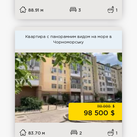
88.91 м
3
1
Квартира с панорамним видом на море в
Чорноморську
110 000
$
98 500
$
83.70 м
2
1