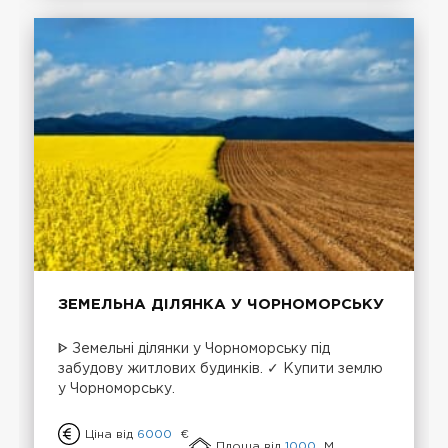
ЗЕМЕЛЬНА ДІЛЯНКА У ЧОРНОМОРСЬКУ
ᐈ Земельні ділянки у Чорноморську під
забудову житлових будинків. ✓ Купити землю
у Чорноморську.
Ціна від
6000
€
Площа від
1000
М