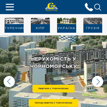
ТУРЕЧЧИНА
KIПР
УКРАЇНА
ГРУЗІЯ
НЕРУХОМІСТЬ У
ЧОРНОМОРСЬКУ
Квартири у Чорноморську
Оренда квартир у Чорноморську