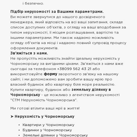
і безпечно.
Підбір нерухомості за Вашими параметрами.
Ви можете звернутися до нашого досвідченого
менеджера, який відповість на всі ваші запитання, складе
список доступних об'єктів, з огляду на ваші вподобання за
типом нерухомості, її місцем розташування, вартістю та
іншими параметрами. Ми також надаємо можливість
огляду об'єктів на місці і надаємо повний супровід процесу
оформлення документів.
Зв'яжіться з нами.
Не пропустіть можливість знайти ідеальну нерухомість у
Чорноморську за вигідними цінами. Зв'яжіться з нами вже
сьогодні за телефоном
+38099 562 43 21
або
використовуйте
форму
зворотного зв'язку на нашому
сайті, і ми допоможемо вам зробити вашу мрію про
власний будинок або квартиру біля моря реальністю.
Купити квартиру, будинок або
земельну ділянку в
Чорноморську
- це можливо з агентством нерухомості
"CTM Нерухомість Чорноморська".
Ми готові втілити ваші мрії в життя!
➤ Нерухомість у Чорноморську
Квартири у Чорноморську
Будинки у Чорноморську
Земельні ділянки у Чорноморську