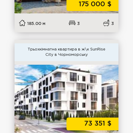
175 000
$
185.00 м
3
3
Трьохкімнатна квартира в ж\к SunRise
City в Чорноморську
73 351
$