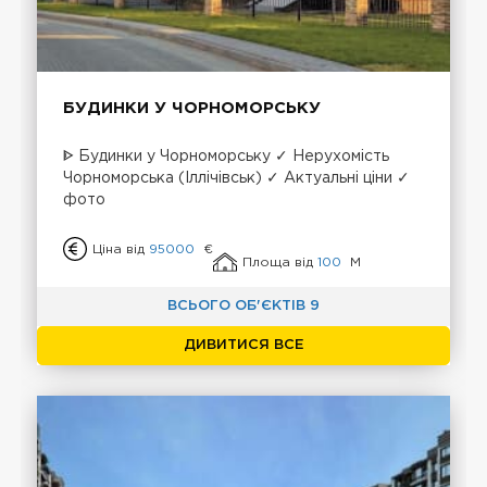
БУДИНКИ У ЧОРНОМОРСЬКУ
ᐈ Будинки у Чорноморську ✓ Нерухомість
Чорноморська (Іллічівськ) ✓ Актуальні ціни ✓
фото
Ціна від
95000
€
Площа від
100
М
ВСЬОГО ОБ'ЄКТІВ 9
ДИВИТИСЯ ВСЕ