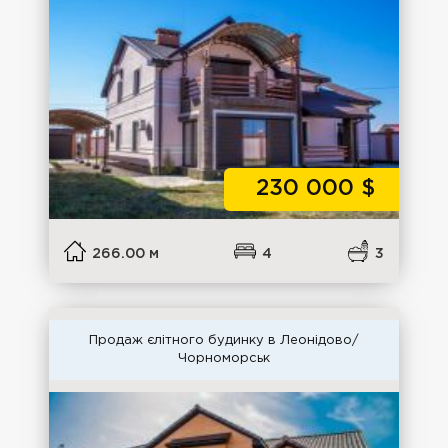
230 000
$
266.00 м
4
3
Продаж єлітного будинку в Леонідово/
Чорноморськ