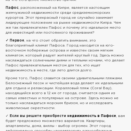
Пафос
, расположенный на Кипре, является настоящим
жемчужиной недвижимости среди средиземноморских
курортов. Этот прекрасный город не случайно занимает
лидирующее положение на рынке недвижимости Кипра. Чем
же так привлекателен Пафос и почему это идеальное место
для инвестиций или постоянного проживания?
✓ Первое
, на что стоит обратить внимание, это
благоприятный климат Пафоса. Город находится на юго-
восточном побережье острова и известен своим мягким
климатом, который радует жителей круглый год. Здесь можно
наслаждаться солнечными днями и теплыми ночами, что делает
Пафос привлекательным местом для тех, кто ищет
недвижимость в месте, где лето длится долго.
Кроме того, Пафос славится своими удивительными пляжами.
Белоснежный песок и чистейшая вода делают их идеальными
для отдыха и релаксации. Коралловый пляж (Coral Bay),
находящийся всего в 12 км от города, считается одним из
самых известных и популярных на острове. Здесь можно не
только наслаждаться морским бризом, но и исследовать
живописные окрестности.
✓
Если вы решите приобрести
недвижимость в Пафосе
, вам
будет предложено множество вариантов. Квартиры,
апартаменты, дома, виллы - выбор огромен. Этот город
действительно способен удовлетворить разнообразные