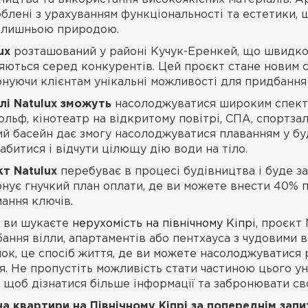
блені з урахуванням функціональності та естетики, 
олишньою природою.
ux
розташований у районі Кучук-Еренкей, що швидко р
яються серед конкурентів. Цей проєкт стане новим с
нуючи клієнтам унікальні можливості для придбання 
і Natulux зможуть
насолоджуватися широким спектро
гольф, кінотеатр на відкритому повітрі, СПА, спортза
й басейн дає змогу насолоджуватися плаванням у бу
абитися і відчути цілющу дію води на тіло.
т Natulux
перебуває в процесі будівництва і буде з
нує гнучкий план оплати, де ви можете внести 40% п
ання ключів.
 ви шукаєте
нерухомість на північному Кіпрі
, проєкт
ання вілли, апартаментів або пентхауса з чудовими ви
ок, це спосіб життя, де ви можете насолоджуватися
. Не пропустіть можливість стати частиною цього уні
, щоб дізнатися більше інформації та забронювати св
на квартири на Північному Кіпрі за попереднім запи