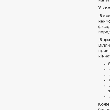
найви
У ком
8 ек
неймо
фасад
перед
6 дво
Вілли
примі
кімна
Кожен
будів