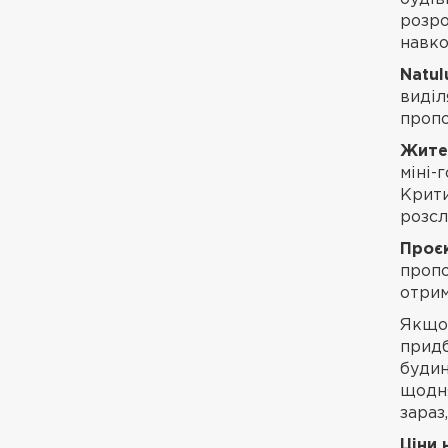
розро
навк
Natul
виділ
пропо
Жител
міні-
Крити
розсл
Проєк
пропо
отрим
Якщо
придб
будин
щодня
зараз
Ціни 