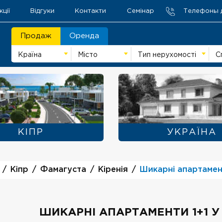
кції
Відгуки
Контакти
Семінар
Телефоны 
Продаж
Оренда
Країна
Місто
Тип нерухомості
С
KIПР
УКРАЇНА
Kiпр
Фамагуста
Кіренія
Шикарні апартамент
ШИКАРНІ АПАРТАМЕНТИ 1+1 У