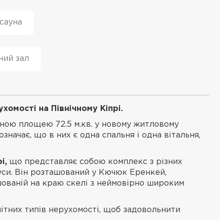
сауна
ний зал
хомості на Північному Кіпрі.
ьною площею 72.5 м.кв. у новому житловому
значає, що в них є одна спальня і одна вітальня,
і,
що представляє собою комплекс з різних
ауси. Він розташований у Кючюк Еренкей,
ташованій на краю скелі з неймовірно широким
нітних типів нерухомості, щоб задовольнити