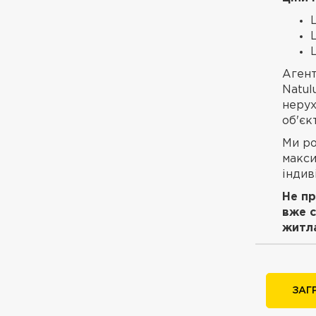
Агент
Natul
нерух
об'єкт
Ми ро
макси
індив
Не пр
вже с
житла
ЗАГ