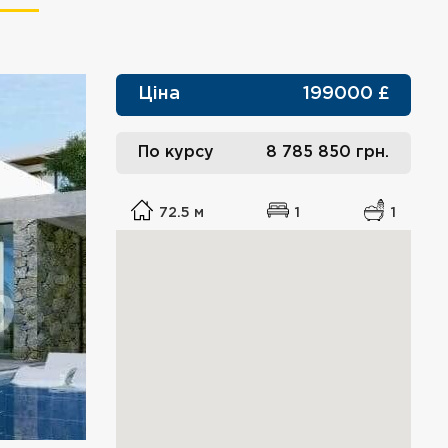
Ціна
199000
£
По курсу
8 785 850
грн.
72.5 м
1
1