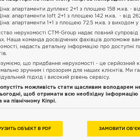
Ціна: апартаменти дуплекс 2+1 з площею 158 м.кв. - ві
Ціна: апартаменти loft 2+1 з площею 142 м.кв. - від 26
Ціна: апартаменти 1+1 з площею 72.5 м.кв. з виходом у 
ство нерухомості CTM-Group надає повний супровід 
ux. Наша команда досвідчених фахівців допоможе ва
омості, надасть детальну інформацію про доступні п
ів.
зуміємо, що придбання нерухомості - це серйозний к
мально зручним і прозорим для наших клієнтів. Ми г
ідуальний підхід і високий рівень сервісу.
опустіть можливість стати щасливим володарем нер
ьогодні, щоб отримати всю необхідну інформацію 
 на північному Кіпрі.
РУЗИТЬ ОБЪЕКТ В PDF
ЗАМОВИТИ ОБ'ЄК