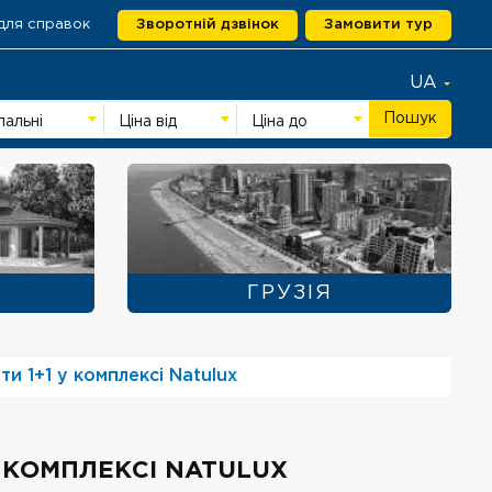
для справок
Зворотній дзвінок
Замовити тур
UA
Пошук
пальні
Ціна від
Ціна до
ГРУЗІЯ
и 1+1 у комплексі Natulux
 КОМПЛЕКСІ NATULUX