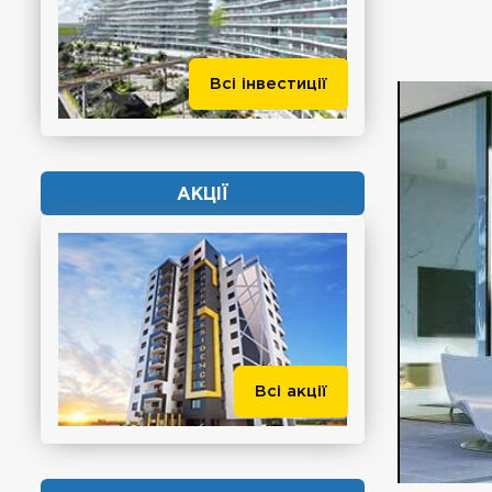
Всі інвестиції
АКЦІЇ
Всі акції