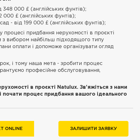
д 348 000 £ (англійських фунтів);
2 000 £ (англійських фунтів);
сад - від 199 000 £ (англійських фунтів);
у процесі придбання нерухомості в проєкті
м з вибором найбільш підходящого типу
лани оплати і допоможе організувати огляд
рок, і тому наша мета - зробити процес
арантуємо професійне обслуговування,
ухомості в проєкті Natulux. Зв'яжіться з нами
і почати процес придбання вашого ідеального
Т ONLINE
ЗАЛИШИТИ ЗАЯВКУ