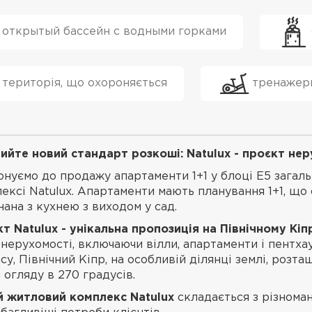
открытый бассейн с водными горками
територія, що охороняється
тренажер
ийте новий стандарт розкоші: Natulux - проєкт неру
нуємо до продажу апартаменти 1+1 у блоці E5 загал
ексі Natulux. Апартаменти мають планування 1+1, що о
нана з кухнею з виходом у сад.
т Natulux - унікальна пропозиція на Північному Кіпр
 нерухомості, включаючи вілли, апартаменти і пентх
су, Північний Кіпр, на особливій ділянці землі, роз
 огляду в 270 градусів.
й житловий комплекс Natulux
складається з різнома