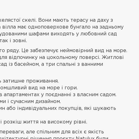
елястої скелі. Вони мають терасу на даху з
а вілла має одноповерхове бунгало на задньому
 вбудованими шафами виходять у любовний сад
к і зовні.
о ряду. Це забезпечує неймовірний вид на море.
для відпочинку на цокольному поверсі. Житлові
д із басейном, а три спальні з ванними
ь затишне проживання.
ломшливий вид на море і гори.
в апартаментах у поєднанні з власним садом.
ми і сучасним дизайном.
ин або індивідуальних покупців, які шукають
і розкіш життя на високому рівні.
переваги, але спільним для всіх є якість
рхітектурні рішення проєкту Natulux були