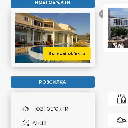
НОВІ ОБ'ЄКТИ
‹
Всі нові об'єкти
РОЗСИЛКА
НОВІ ОБ'ЄКТИ
АКЦІЇ