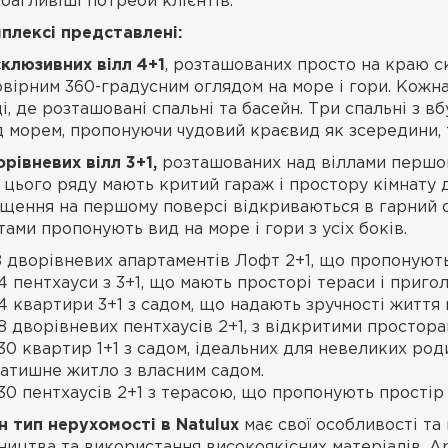
багливіші потреби клієнтів.
плексі представлені:
склюзивних вілл 4+1
, розташованих просто на краю ск
вірним 360-градусним оглядом на море і гори. Кожн
і, де розташовані спальні та басейн. Три спальні з
 морем, пропонуючи чудовий краєвид як зсередини, та
рівневих вілл 3+1,
розташованих над віллами першог
 цього ряду мають критий гараж і простору кімнату 
щення на першому поверсі відкриваються в гарний са
тами пропонують вид на море і гори з усіх боків.
8 дворівневих апартаментів Лофт 2+1, що пропонуют
4 пентхауси з 3+1, що мають просторі тераси і приго
4 квартири 3+1 з садом, що надають зручності життя 
8 дворівневих пентхаусів 2+1, з відкритими простора
30 квартир 1+1 з садом, ідеальних для невеликих род
затишне житло з власним садом.
30 пентхаусів 2+1 з терасою, що пропонують простір 
 тип нерухомості в Natulux
має свої особливості та 
ництва та використання високоякісних матеріалів. А