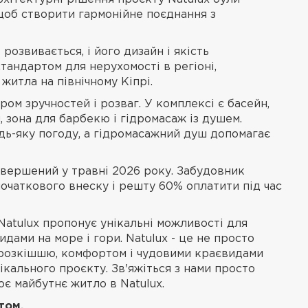
щоб створити гармонійне поєднання з
озвивається, і його дизайн і якість
тандартом для нерухомості в регіоні,
житла на північному Кіпрі.
м зручностей і розваг. У комплексі є басейн,
л, зона для барбекю і гідромасаж із душем.
дь-яку погоду, а гідромасажний душ допомагає
авершений у травні 2026 року. Забудовник
очаткового внеску і решту 60% оплатити під час
 Natulux пропонує унікальні можливості для
дами на море і гори. Natulux - це не просто
 розкішшю, комфортом і чудовими краєвидами
кального проєкту. Зв'яжіться з нами просто
оє майбутнє житло в Natulux.
том.