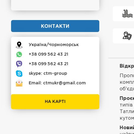
КОНТАКТИ
Україна/Чорноморськ
+38 099 562 43 21
+38 099 562 43 21
Відкр
skype: ctm-group
Пропо
компл
Email: ctmukr@gmail.com
об'єд
Проєк
НА КАРТІ
типів
Татли
кутом
Нови