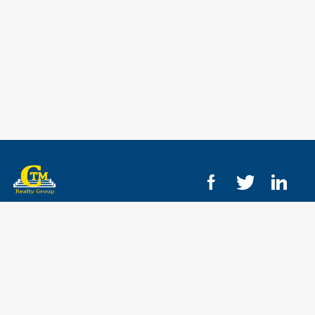
ОНЛАЙН КАТАЛОГ
КАРТА САЙТА
НАВИГАЦИЯ
Титул – документ на собственность в Кипре
Гражданство Кипра | Вопросы и ответы
Вид на жительство на Кипре
Коммунальные расходы
Вакансия. Менеджер по зарубежной недвижимости