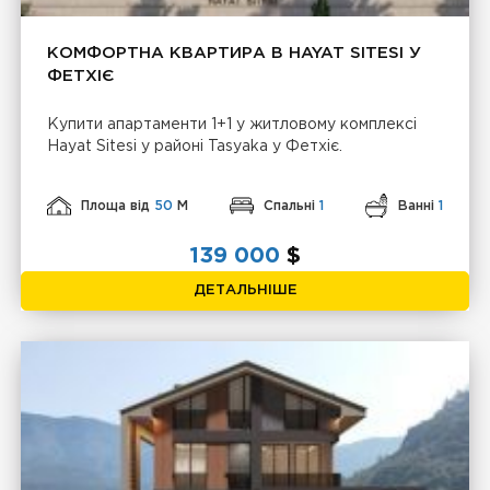
КОМФОРТНА КВАРТИРА В HAYAT SITESI У
ФЕТХІЄ
Купити апартаменти 1+1 у житловому комплексі
Hayat Sitesi у районі Tasyaka у Фетхіє.
Площа від
50
М
Спальні
1
Ванні
1
139 000
$
ДЕТАЛЬНІШЕ