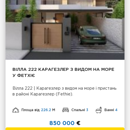
ВІЛЛА 222 КАРАГЕЗЛЕР З ВИДОМ НА МОРЕ
У ФЕТХІЄ
Вілла 222 | Карагезлер з видом на море і пристань
в районі Карагезлер (Fethie).
Площа від
226.2
М
Спальні
3
Ванні
4
850 000
€