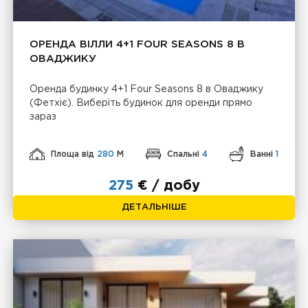
ОРЕНДА ВІЛЛИ 4+1 FOUR SEASONS 8 В
ОВАДЖИКУ
Оренда будинку 4+1 Four Seasons 8 в Оваджику
(Фетхіє). Виберіть будинок для оренди прямо
зараз
Площа від
280
М
Спальні
4
Ванні
1
275
€ / добу
ДЕТАЛЬНІШЕ