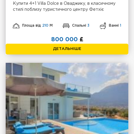
Купити 4+1 Villa Dolce в Оваджику, в класичному
стилі поблизу туристичного центру Фетхіє
Площа від
210
М
Спальні
3
Ванні
1
800 000
£
ДЕТАЛЬНІШЕ