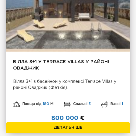
ВІЛЛА 3+1 У TERRACE VILLAS У РАЙОНІ
ОВАДЖИК
Вілла 3+1 з басейном у комплексі Terrace Villas у
районі Оваджик (Фетхіє).
Площа від
180
М
Спальні
3
Ванні
1
800 000
€
ДЕТАЛЬНІШЕ