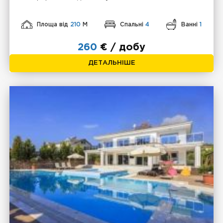
Площа від
210
М
Спальні
4
Ванні
1
260
€ / добу
ДЕТАЛЬНІШЕ