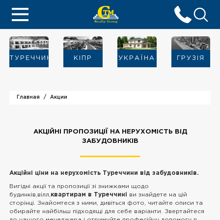
ТУРЕЧЧИНА
KIПР
УКРАЇНА
ГРУЗІЯ
Главная
Акции
АКЦІЙНІ ПРОПОЗИЦІЇ НА НЕРУХОМІСТЬ ВІД
ЗАБУДОВНИКІВ
Акційні ціни на нерухомість Туреччини від забудовників.
Вигідні акції та пропозиції зі знижками щодо
будинків,вілл,
квартирам в Туреччині
ви знайдете на цій
сторінці. Знайомтеся з ними, дивіться фото, читайте описи та
обирайте найбільш підходящі для себе варіанти. Звертайтеся
до нашого менеджера і отримуйте професійну допомогу в