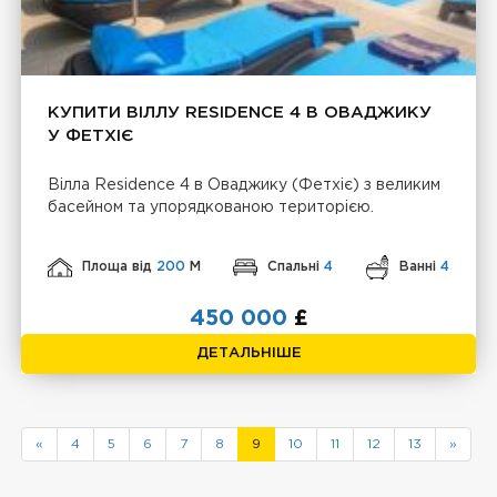
КУПИТИ ВІЛЛУ RESIDENCE 4 В ОВАДЖИКУ
У ФЕТХІЄ
Вілла Residence 4 в Оваджику (Фетхіє) з великим
басейном та упорядкованою територією.
Площа від
200
М
Спальні
4
Ванні
4
450 000
£
ДЕТАЛЬНІШЕ
«
4
5
6
7
8
9
10
11
12
13
»