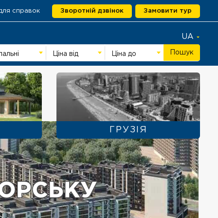
для справок
Зворотній дзвінок
Замовити тур
UA
Пошук
пальні
Ціна від
Ціна до
ГРУЗІЯ
МОРСЬКУ