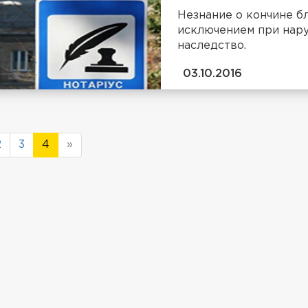
Незнание о кончине б
исключением при нару
наследство.
03.10.2016
2
3
4
»