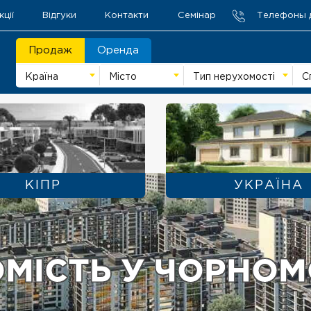
кції
Відгуки
Контакти
Семінар
Телефоны 
Продаж
Оренда
Країна
Місто
Тип нерухомості
С
KIПР
УКРАЇНА
МІСТЬ У ЧОРНО