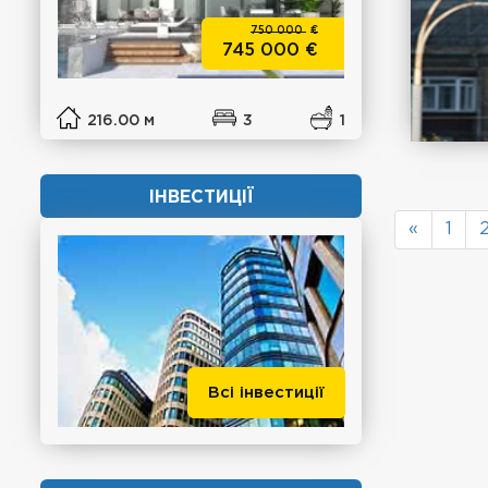
750 000
€
745 000
€
216.00 м
3
1
ІНВЕСТИЦІЇ
«
1
Всі інвестиції