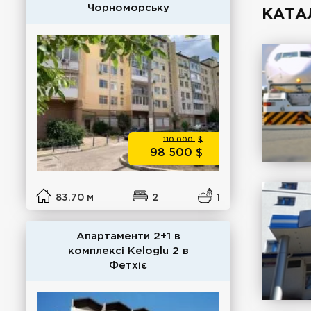
Чорноморську
КАТА
110 000
$
98 500
$
83.70 м
2
1
Апартаменти 2+1 в
комплексі Keloglu 2 в
Фетхіє