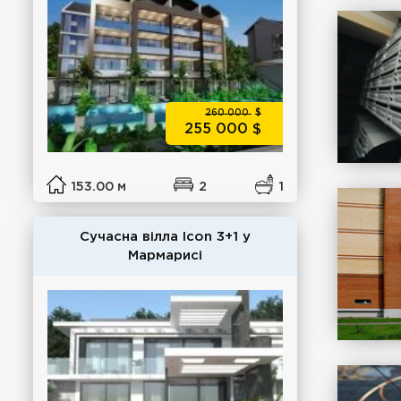
260 000
$
255 000
$
153.00 м
2
1
Сучасна вілла Icon 3+1 у
Мармарисі