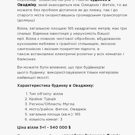
Оваджіку
, який знаходиться між Олюденіз і Фетхіє, то ви
можете без проблем дістатися як до пляжу, так і до
старого міста скориставшись громадським транспортом
(долмуш)
Вілла, загальною площею 165 квадратних метрів, має три
спальні. Відмінна інвестиція у нерухомість Вашої
мрії. Вілла з повною чистової обробкою, вбудованою
кухонними меблями з гранітної стільницею, якісною
сантехнікою і якісним покриттям підлоги, а
також встановлені електричні розетки у всіх кімнатах і
балконах.
Ви можете бути впевнені, що при будівництві
цього будинку використовувалися тільки матеріали
найвищої якості.
Характеристика будинку в Оваджику:
Тип об'єкту: вілла
Країна: Турція
Регион/Область: Мугла
місто/район: Фетхіє, Оваджік
загальна площа (кв.м.): 165
кількість кімнат: 3
Ціна вілли 3+1 - 540 000 $