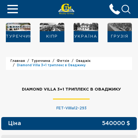
ТУРЕЧЧИНА
KIПР
УКРАЇНА
ГРУЗІЯ
Главная
Туреччина
Фетхіе
Оваджік
Diamond Villa 3+1 триплекс в Оваджику
DIAMOND VILLA 3+1 ТРИПЛЕКС В ОВАДЖИКУ
FET-Villla12-293
Ціна
540000
$