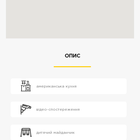
ОПИС
американська кухня
відео-спостереження
дитячий майданчик