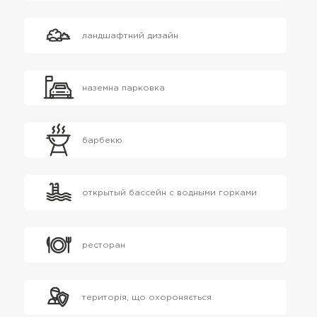
ландшафтний дизайн
наземна парковка
барбекю
открытый бассейн с водными горками
ресторан
територія, що охороняється