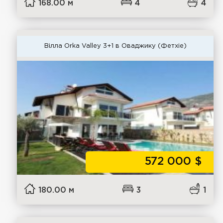
168.00 м
4
4
Вілла Orka Valley 3+1 в Оваджику (Фетхіе)
572 000
$
180.00 м
3
1