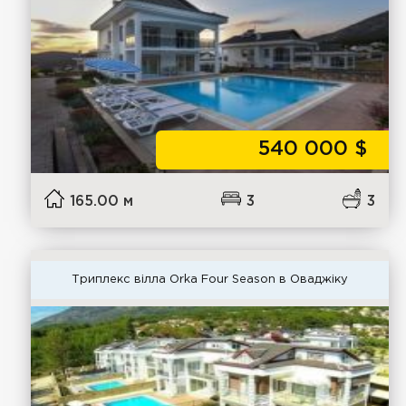
540 000
$
165.00 м
3
3
Триплекс вілла Orka Four Season в Оваджіку