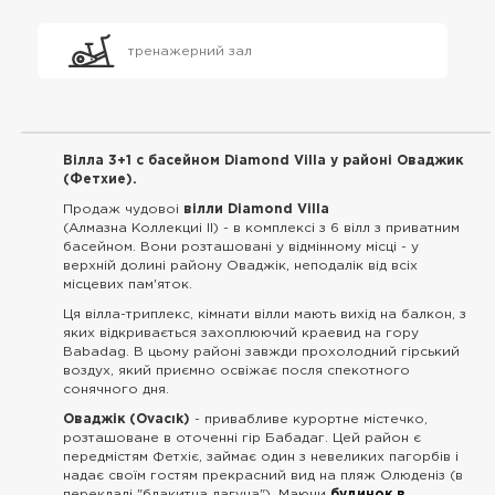
тренажерний зал
Вілла 3+1 с басейном Diamond Villa
у районі Оваджик
(Фетхие).
Продаж чудовоі
вілли Diamond Villa
(Алмазна Коллекциі II) - в комплексі з 6 вілл з приватним
басейном. Вони розташовані у відмінному місці - у
верхній долині району Оваджік
,
неподалік від всіх
місцевих пам'яток.
Ця вілла-триплекс, кімнати вілли мають вихід на балкон, з
яких відкривається захоплюючий краевид на гору
Babadag. В цьому районі завжди прохолодний гірський
воздух, який приємно освіжає посля спекотного
сонячного дня.
Оваджік (Ovacık)
- привабливе курортне містечко,
розташоване в оточенні гір Бабадаг. Цей район є
передмістям Фетхіє, займає один з невеликих пагорбів і
надає своїм гостям прекрасний вид на пляж Олюденіз (в
перекладі "блакитна лагуна"). Маючи
будинок в