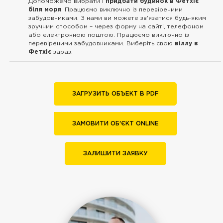
Допоможемо вибрати і
придбати будинок в Фетхіє
біля моря
. Працюємо виключно із перевіреними
забудовниками. З нами ви можете зв'язатися будь-яким
зручним способом – через форму на сайті, телефоном
або електронною поштою. Працюємо виключно із
перевіреними забудовниками. Виберіть свою
віллу в
Фетхіє
зараз.
ЗАГРУЗИТЬ ОБЪЕКТ В PDF
ЗАМОВИТИ ОБ'ЄКТ ONLINE
ЗАЛИШИТИ ЗАЯВКУ